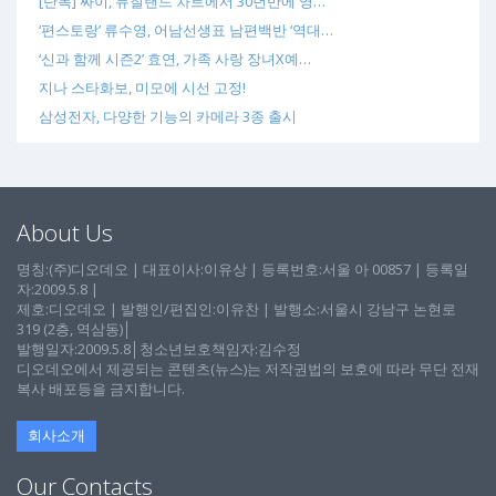
[단독] 싸이, 뉴질랜드 차트에서 30년만에 영…
‘편스토랑’ 류수영, 어남선생표 남편백반 ‘역대…
‘신과 함께 시즌2’ 효연, 가족 사랑 장녀X예…
지나 스타화보, 미모에 시선 고정!
삼성전자, 다양한 기능의 카메라 3종 출시
About Us
명칭:(주)디오데오 | 대표이사:이유상 | 등록번호:서울 아 00857 | 등록일
자:2009.5.8 |
제호:디오데오 | 발행인/편집인:이유찬 | 발행소:서울시 강남구 논현로
319 (2층, 역삼동)│
발행일자:2009.5.8│청소년보호책임자:김수정
디오데오에서 제공되는 콘텐츠(뉴스)는 저작권법의 보호에 따라 무단 전재
복사 배포등을 금지합니다.
회사소개
Our Contacts