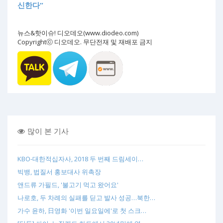
신한다”
뉴스&핫이슈! 디오데오(www.diodeo.com)
Copyrightⓒ 디오데오. 무단전재 및 재배포 금지
많이 본 기사
KBO-대한적십자사, 2018 두 번째 드림세이…
빅뱅, 법질서 홍보대사 위촉장
앤드류 가필드, '불고기 먹고 왔어요'
나로호, 두 차례의 실패를 딛고 발사 성공…북한…
가수 윤하, 日영화 '이번 일요일에'로 첫 스크…