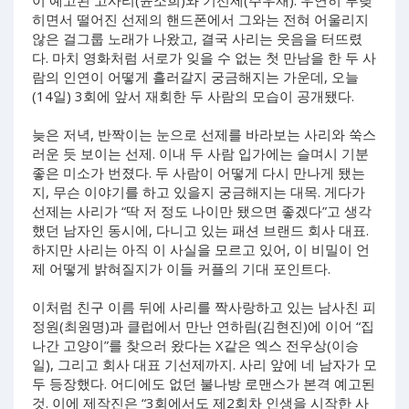
이 예고된 고사리(윤소희)와 기선제(주우재). 우연히 부딪
히면서 떨어진 선제의 핸드폰에서 그와는 전혀 어울리지
않은 걸그룹 노래가 나왔고, 결국 사리는 웃음을 터뜨렸
다. 마치 영화처럼 서로가 잊을 수 없는 첫 만남을 한 두 사
람의 인연이 어떻게 흘러갈지 궁금해지는 가운데, 오늘
(14일) 3회에 앞서 재회한 두 사람의 모습이 공개됐다.
늦은 저녁, 반짝이는 눈으로 선제를 바라보는 사리와 쑥스
러운 듯 보이는 선제. 이내 두 사람 입가에는 슬며시 기분
좋은 미소가 번졌다. 두 사람이 어떻게 다시 만나게 됐는
지, 무슨 이야기를 하고 있을지 궁금해지는 대목. 게다가
선제는 사리가 “딱 저 정도 나이만 됐으면 좋겠다”고 생각
했던 남자인 동시에, 다니고 있는 패션 브랜드 회사 대표.
하지만 사리는 아직 이 사실을 모르고 있어, 이 비밀이 언
제 어떻게 밝혀질지가 이들 커플의 기대 포인트다.
이처럼 친구 이름 뒤에 사리를 짝사랑하고 있는 남사친 피
정원(최원명)과 클럽에서 만난 연하림(김현진)에 이어 “집
나간 고양이”를 찾으러 왔다는 X같은 엑스 전우상(이승
일), 그리고 회사 대표 기선제까지. 사리 앞에 네 남자가 모
두 등장했다. 어디에도 없던 불나방 로맨스가 본격 예고된
것. 이에 제작진은 “3회에서도 제2회차 인생을 시작한 사