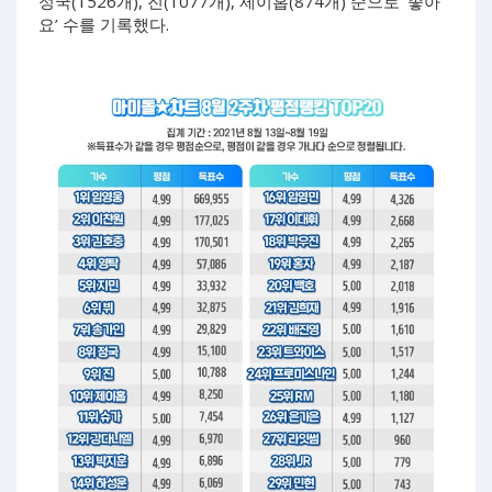
정국(1526개), 진(1077개), 제이홉(874개) 순으로 ‘좋아
요’ 수를 기록했다.