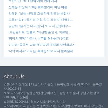
무한도전, 2011 달력 예약 판매 개시
전재용·박상아 100평 호화빌라에 비난 여론
안혜경, '보는 사람도 흐뭇하게 만드는 손인사'
드록바 실신, 골키퍼 펀칭 맞고 쓰러져 ‘다행히…
김갑수, '즐거운 나의 집'서 또 다시 단명배우…
'드림콘서트' 엠블랙, '다정한 손인사, 미르만…
‘장미의 전쟁’ 마돈나, 손주뻘 연하남과 연애?…
이다해, 중국서 깜짝 팬미팅에 게릴라 사인회까지
‘나의 아저씨’ 이지은, 후계동으로 다시 돌아올까
About Us
명칭:(주)디오데오 | 대표이사:이유상 | 등록번호:서울 아 00857 | 등록일
자:2009.5.8 |
제호:디오데오 | 발행인/편집인:이유찬 | 발행소:서울시 강남구 논현로
319 (2층, 역삼동)│
발행일자:2009.5.8│청소년보호책임자:김수정
디오데오에서 제공되는 콘텐츠(뉴스)는 저작권법의 보호에 따라 무단 전재