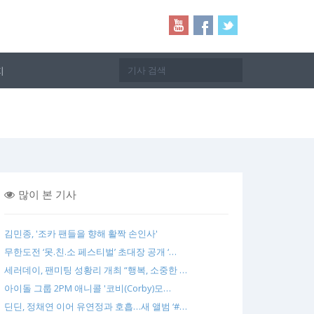
지
많이 본 기사
김민종, '조카 팬들을 향해 활짝 손인사'
무한도전 ‘못.친.소 페스티벌’ 초대장 공개 ‘…
세러데이, 팬미팅 성황리 개최 “행복, 소중한 …
아이돌 그룹 2PM 애니콜 '코비(Corby)모…
딘딘, 정채연 이어 유연정과 호흡…새 앨범 ‘#…