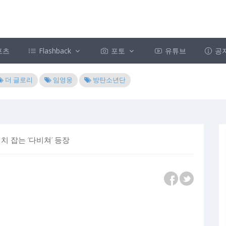
포츠
Flashback
포토
유튜브
공
더 글로리
임영웅
방탄소년단
치 잡는 ‘다비쳐’ 등장