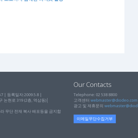
Our Contacts
| 등록일자:2009.5.8 |
Telephone: 02 538 8800
현로 319 (2층, 역삼동)│
고객센터
webmaster@diodeo.com
광고 및 제휴문의
webmaster@diod
라 무단 전재 복사 배포등을 금지합
이메일무단수집거부