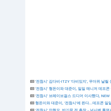
‘전참시’ 김다비·ITZY ‘다비있지’, 무더위 날릴
‘전참시’ 형돈이와 대준이, 일일 매니저 데프콘 
‘전참시’ 브레이브걸스 드디어 이사했다, NEW 
형돈이와 대준이, ‘전참시’에 뜬다…데프콘 일
‘전참시’ 안현모, 반기문 전 총장→넘사벽 통