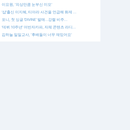
이요원, '의상만큼 눈부신 미모'
‘샵’출신 이지혜, 티아라 사건을 언급해 화제 …
포니, 첫 싱글 ‘DIVINE’ 발매…강렬 비주…
‘데뷔 10주년’ 어반자카파, 자체 콘텐츠 라디…
김하늘 일일교사, '후배들이 너무 재밌어요'