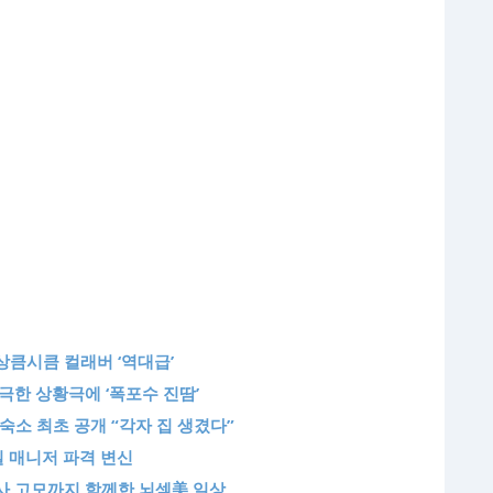
 상큼시큼 컬래버 ‘역대급’
극한 상황극에 ‘폭포수 진땀’
숙소 최초 공개 “각자 집 생겼다”
일 매니저 파격 변신
역사 고모까지 함께한 뇌섹美 일상