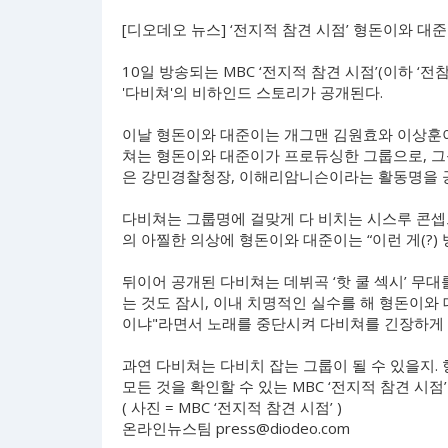
[디오데오 뉴스] ‘전지적 참견 시점’ 형돈이와 대준
10일 방송되는 MBC ‘전지적 참견 시점’(이하 ‘
'다비쳐'의 비하인드 스토리가 공개된다.
이날 형돈이와 대준이는 개그맨 김원효와 이상훈이 
쳐는 형돈이와 대준이가 프로듀싱한 그룹으로, 그
은 강민경찰청장, 이해리암니슨이라는 활동명을 
다비쳐는 그룹명에 걸맞게 다 비치는 시스루 콘셉
의 아찔한 의상에 형돈이와 대준이는 “이런 게(?)
뒤이어 공개된 다비쳐는 데뷔곡 ‘핫 쿨 섹시’ 무
는 것도 잠시, 이내 치명적인 실수를 해 형돈이와
이냐"라면서 노래를 중단시켜 다비쳐를 긴장하게 
과연 다비쳐는 다비치 잡는 그룹이 될 수 있을지.
모든 것을 확인할 수 있는 MBC ‘전지적 참견 시점’ 
( 사진 = MBC ‘전지적 참견 시점’ )
온라인뉴스팀
press@diodeo.com