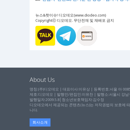
뉴스&핫이슈! 디오데오(www.diodeo.com)
Copyrightⓒ 디오데오. 무단전재 및 재배포 금지
About Us
명칭:(주)디오데오 | 대표이사:이유상 | 등록번호:서울 아 00857 
제호:디오데오 | 발행인/편집인:이유찬 | 발행소:서울시 강남구 논
발행일자:2009.5.8│청소년보호책임자:김수정
디오데오에서 제공되는 콘텐츠(뉴스)는 저작권법의 보호에 따
니다.
회사소개