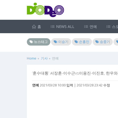
홈
NEWS ALL
연예
스
뉴스태그
이승기
손흥민
송중기
Home
기사
연예
‘훈수대통’ 서장훈-이수근vs이용진-이진호, 한우
연예
2021/03/28 10:00 입력 | 2021/03/28 23:42 수정