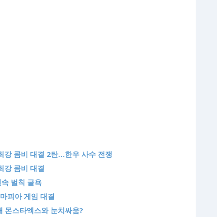
최강 콤비 대결 2탄…한우 사수 전쟁
최강 콤비 대결
연속 벌칙 굴욕
 마피아 게임 대결
선배 몬스타엑스와 눈치싸움?