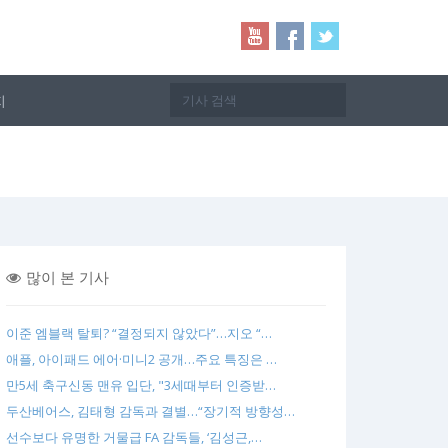
지
많이 본 기사
이준 엠블랙 탈퇴? “결정되지 않았다”…지오 “…
애플, 아이패드 에어·미니2 공개…주요 특징은 …
만5세 축구신동 맨유 입단, "3세때부터 인증받…
두산베어스, 김태형 감독과 결별…“장기적 방향성…
선수보다 유명한 거물급 FA 감독들, ‘김성근,…