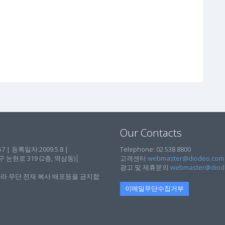
Our Contacts
| 등록일자:2009.5.8 |
Telephone: 02 538 8800
현로 319 (2층, 역삼동)│
고객센터
webmaster@diodeo.com
광고 및 제휴문의
webmaster@diod
라 무단 전재 복사 배포등을 금지합
이메일무단수집거부