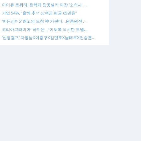
아이유 트위터, 은혁과 잠옷셀카 파장 ‘소속사 …
기업 54%, “올해 추석 상여금 평균 65만원”
‘히든싱어5’ 최고의 모창 神 가린다…왕중왕전 …
코리아그라비아 '하지은', "이토록 섹시한 모델…
‘신병캠프’ 차영남X이충구X김민호X남태우X전승훈…