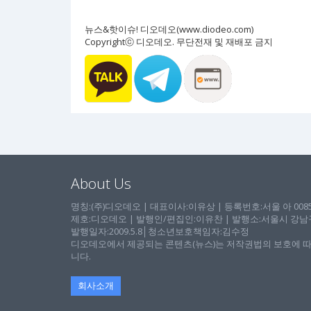
뉴스&핫이슈! 디오데오(www.diodeo.com)
Copyrightⓒ 디오데오. 무단전재 및 재배포 금지
About Us
명칭:(주)디오데오 | 대표이사:이유상 | 등록번호:서울 아 00857 
제호:디오데오 | 발행인/편집인:이유찬 | 발행소:서울시 강남구 논
발행일자:2009.5.8│청소년보호책임자:김수정
디오데오에서 제공되는 콘텐츠(뉴스)는 저작권법의 보호에 따
니다.
회사소개