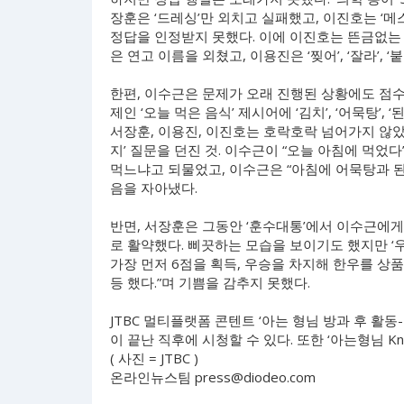
장훈은 ‘드레싱’만 외치고 실패했고, 이진호는 ‘메스
정답을 인정받지 못했다. 이에 이진호는 뜬금없는 
은 연고 이름을 외쳤고, 이용진은 ‘찢어’, ‘잘라’,
한편, 이수근은 문제가 오래 진행된 상황에도 점수
제인 ‘오늘 먹은 음식’ 제시어에 ‘김치’, ‘어묵탕’
서장훈, 이용진, 이진호는 호락호락 넘어가지 않
지’ 질문을 던진 것. 이수근이 “오늘 아침에 먹
먹느냐고 되물었고, 이수근은 “아침에 어묵탕과 
음을 자아냈다.
반면, 서장훈은 그동안 ‘훈수대통’에서 이수근에
로 활약했다. 삐끗하는 모습을 보이기도 했지만 ‘우
가장 먼저 6점을 획득, 우승을 차지해 한우를 상품
등 했다.”며 기쁨을 감추지 못했다.
JTBC 멀티플랫폼 콘텐트 ‘아는 형님 방과 후 활동-
이 끝난 직후에 시청할 수 있다. 또한 ‘아는형님 Kn
( 사진 = JTBC )
온라인뉴스팀
press@diodeo.com