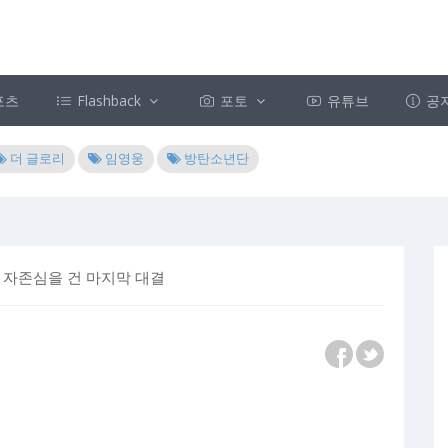
포츠
Flashback
포토
유튜브
공
더 글로리
임영웅
방탄소년단
와 자존심을 건 마지막 대결