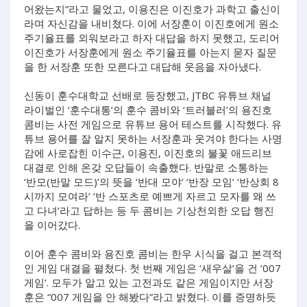
어왔는지”라고 물었고, 이용진은 이진호가 과학고 출신이
라며 자신감을 내비쳤다. 이에 서장훈이 이진호에게 원소
주기율표를 외워보라고 하자 대답을 하지 못했고, 도리어
이진호가 서장훈에게 원소 주기율표를 아는지 묻자 질문
을 한 서장훈 또한 모른다고 대답해 웃음을 자아냈다.
신동이 훈수대학교 선배로 등장했고, JTBC 유튜브 채널
라이벌인 ‘훈수대통’의 훈수 콤비와 ‘트러블러’의 용진호
콤비는 사전 게임으로 유튜브 용어 테스트를 시작했다. 유
튜브 용어를 잘 알지 못하는 서장훈과 웃겨야 한다는 사명
감에 사로잡힌 이수근, 이용진, 이진호의 불꽃 애드리브
대결로 인해 온갖 오답들이 속출했다. 반말로 소통하는
‘반모(반말 모드)’의 뜻을 ‘반대 모야’ ‘반장 모임’ ‘반상회 8
시까지 모여라’ ‘반 스포츠로 예쁘게 자르고 모자를 왜 쓰
고 다녀’라고 답하는 등 두 콤비는 기상천외한 오답 행진
을 이어갔다.
이어 훈수 콤비와 용진호 콤비는 한우 시식을 걸고 본격적
인 게임 대결을 펼쳤다. 첫 번째 게임은 ‘새우살’을 건 ‘007
게임’. 모두가 알고 있는 고전과도 같은 게임이지만 서장
훈은 “007 게임을 안 해봤다”라고 밝혔다. 이를 증명하듯