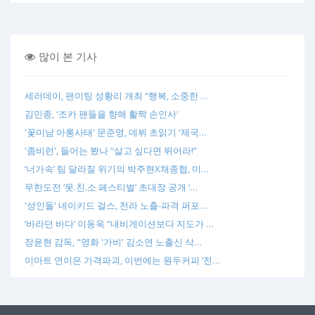
많이 본 기사
세러데이, 팬미팅 성황리 개최 “행복, 소중한 …
김민종, '조카 팬들을 향해 활짝 손인사'
'꽃미남 아롱사태' 문준영, 데뷔 초읽기 '제국…
'좀비런', 들어는 봤나 “살고 싶다면 뛰어라!”
‘너가속’ 팀 달라질 위기의 박주현X채종협, 미…
무한도전 ‘못.친.소 페스티벌’ 초대장 공개 ‘…
'성인돌' 네이키드 걸스, 전라 노출-파격 퍼포…
‘바라던 바다’ 이동욱 “내비게이션보다 지도가 …
장윤현 감독, "영화 '가비' 김소연 노출신 삭…
이마트 연이은 가격파괴, 이번에는 원두커피 ‘전…