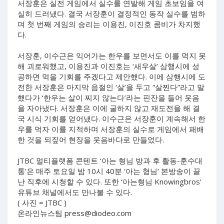
서장훈은 실전 게임에서 실수를 연발해 게임 초보임을 여
실히 드러냈다. 결국 서장훈이 결정적인 동작 실수를 범하
며 첫 번째 게임의 승리는 이용진, 이진호 콤비가 차지했
다.
서장훈, 이수근은 익어가는 한우를 보면서도 이를 먹지 못
해 괴로워했고, 이용진과 이진호는 ‘새우살’ 삼행시에 성
공하면 먹을 기회를 주겠다고 제안했다. 이에 삼행시에 도
전한 서장훈은 마지막 음절인 ‘살’을 두고 “살찐다”라고 말
했다가 ‘한우는 살이 찌지 않는다’라는 핀잔을 들어 웃음
을 자아냈다. 서장훈은 이에 굴하지 않고 재도전을 해 결
국 시식 기회를 얻어냈다. 이수근은 서장훈이 계속해서 한
우를 먹자 이를 지적하며 서장훈의 실수로 게임에서 패배
한 것을 되짚어 현장을 웃음바다로 만들었다.
JTBC 멀티플랫폼 콘텐트 ‘아는 형님 방과 후 활동-훈수대
통’은 매주 토요일 밤 10시 40분 ‘아는 형님’ 본방송이 끝
난 직후에 시청할 수 있다. 또한 ‘아는형님 Knowingbros’
유튜브 채널에서도 만나볼 수 있다.
( 사진 = JTBC )
온라인뉴스팀
press@diodeo.com