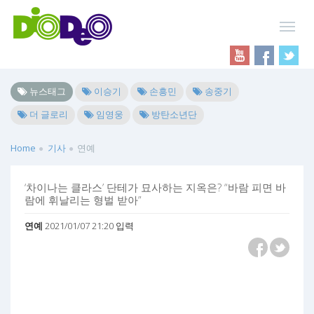
뉴스태그
이승기
손흥민
송중기
더 글로리
임영웅
방탄소년단
Home
기사
연예
‘차이나는 클라스’ 단테가 묘사하는 지옥은? “바람 피면 바
람에 휘날리는 형벌 받아”
연예
2021/01/07 21:20 입력