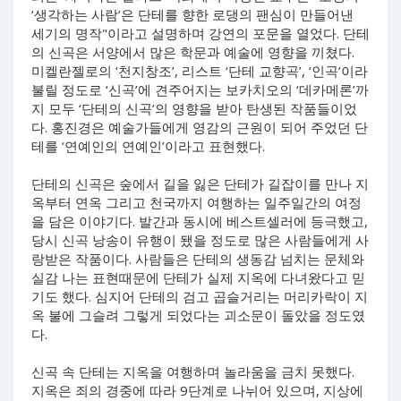
‘생각하는 사람’은 단테를 향한 로댕의 팬심이 만들어낸
세기의 명작"이라고 설명하며 강연의 포문을 열었다. 단테
의 신곡은 서양에서 많은 학문과 예술에 영향을 끼쳤다.
미켈란젤로의 ‘천지창조’, 리스트 ‘단테 교향곡’, ‘인곡’이라
불릴 정도로 ‘신곡’에 견주어지는 보카치오의 ‘데카메론’까
지 모두 ‘단테의 신곡’의 영향을 받아 탄생된 작품들이었
다. 홍진경은 예술가들에게 영감의 근원이 되어 주었던 단
테를 ‘연예인의 연예인’이라고 표현했다.
단테의 신곡은 숲에서 길을 잃은 단테가 길잡이를 만나 지
옥부터 연옥 그리고 천국까지 여행하는 일주일간의 여정
을 담은 이야기다. 발간과 동시에 베스트셀러에 등극했고,
당시 신곡 낭송이 유행이 됐을 정도로 많은 사람들에게 사
랑받은 작품이다. 사람들은 단테의 생동감 넘치는 문체와
실감 나는 표현때문에 단테가 실제 지옥에 다녀왔다고 믿
기도 했다. 심지어 단테의 검고 곱슬거리는 머리카락이 지
옥 불에 그슬려 그렇게 되었다는 괴소문이 돌았을 정도였
다.
신곡 속 단테는 지옥을 여행하며 놀라움을 금치 못했다.
지옥은 죄의 경중에 따라 9단계로 나뉘어 있으며, 지상에