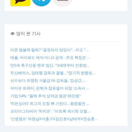
많이 본 기사
이준 엠블랙 탈퇴? “결정되지 않았다”…지오 “…
애플, 아이패드 에어·미니2 공개…주요 특징은 …
만5세 축구신동 맨유 입단, "3세때부터 인증받…
두산베어스, 김태형 감독과 결별…“장기적 방향성…
선수보다 유명한 거물급 FA 감독들, ‘김성근,…
아이유 트위터, 은혁과 잠옷셀카 파장 ‘소속사 …
기업 54%, “올해 추석 상여금 평균 65만원”
‘히든싱어5’ 최고의 모창 神 가린다…왕중왕전 …
코리아그라비아 '하지은', "이토록 섹시한 모델…
‘신병캠프’ 차영남X이충구X김민호X남태우X전승훈…