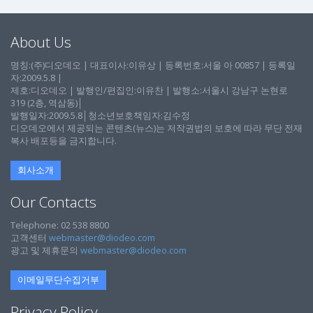
About Us
명칭:(주)디오데오 | 대표이사:이유상 | 등록번호:서울 아 00857 | 등록일
자:2009.5.8 |
제호:디오데오 | 발행인/편집인:이유찬 | 발행소:서울시 강남구 논현로
319 (2층, 역삼동)│
발행일자:2009.5.8│청소년보호책임자:김수정
디오데오에서 제공되는 콘텐츠(뉴스)는 저작권법의 보호에 따라 무단 전재
복사 배포등을 금지합니다.
회사소개
Our Contacts
Telephone: 02 538 8800
고객센터
webmaster@diodeo.com
광고 및 제휴문의
webmaster@diodeo.com
이메일무단수집거부
Privacy Policy