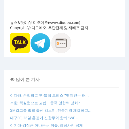
뉴스&핫이슈! 디오데오(www.diodeo.com)
Copyrightⓒ 디오데오. 무단전재 및 재배포 금지
많이 본 기사
이다해, 순백의 피부-블랙 드레스 "엣지있는 패…
북한, 핵실험으로 고립→중국 영향력 강화?
SM걸그룹 밀크 출신 김보미, 전속계약 체결하고…
대구FC, 28일 홈경기 신창무와 함께 “WE …
이지애-김정근 아나운서 커플, 웨딩사진 공개