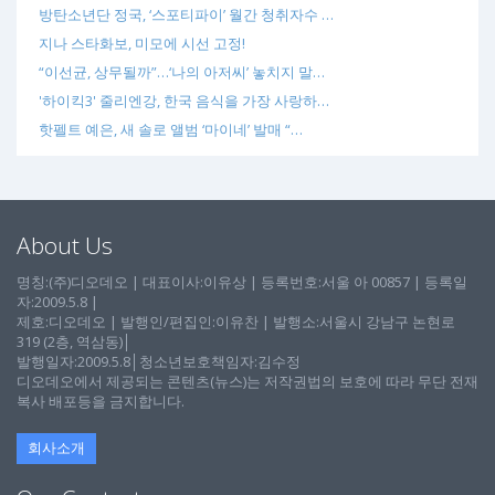
방탄소년단 정국, ‘스포티파이’ 월간 청취자수 …
지나 스타화보, 미모에 시선 고정!
“이선균, 상무될까”…‘나의 아저씨’ 놓치지 말…
'하이킥3' 줄리엔강, 한국 음식을 가장 사랑하…
핫펠트 예은, 새 솔로 앨범 ‘마이네’ 발매 “…
About Us
명칭:(주)디오데오 | 대표이사:이유상 | 등록번호:서울 아 00857 | 등록일
자:2009.5.8 |
제호:디오데오 | 발행인/편집인:이유찬 | 발행소:서울시 강남구 논현로
319 (2층, 역삼동)│
발행일자:2009.5.8│청소년보호책임자:김수정
디오데오에서 제공되는 콘텐츠(뉴스)는 저작권법의 보호에 따라 무단 전재
복사 배포등을 금지합니다.
회사소개