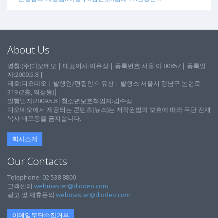
About Us
명칭:(주)디오데오 | 대표이사:이유상 | 등록번호:서울 아 00857 | 등록일
자:2009.5.8 |
제호:디오데오 | 발행인/편집인:이유찬 | 발행소:서울시 강남구 논현로
319 (2층, 역삼동)│
발행일자:2009.5.8│청소년보호책임자:김수정
디오데오에서 제공되는 콘텐츠(뉴스)는 저작권법의 보호에 따라 무단 전재
복사 배포등을 금지합니다.
회사소개
Our Contacts
Telephone: 02 538 8800
고객센터
webmaster@diodeo.com
광고 및 제휴문의
webmaster@diodeo.com
이메일무단수집거부