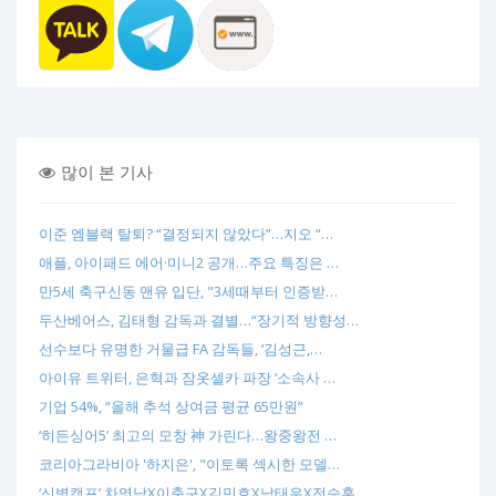
많이 본 기사
이준 엠블랙 탈퇴? “결정되지 않았다”…지오 “…
애플, 아이패드 에어·미니2 공개…주요 특징은 …
만5세 축구신동 맨유 입단, "3세때부터 인증받…
두산베어스, 김태형 감독과 결별…“장기적 방향성…
선수보다 유명한 거물급 FA 감독들, ‘김성근,…
아이유 트위터, 은혁과 잠옷셀카 파장 ‘소속사 …
기업 54%, “올해 추석 상여금 평균 65만원”
‘히든싱어5’ 최고의 모창 神 가린다…왕중왕전 …
코리아그라비아 '하지은', "이토록 섹시한 모델…
‘신병캠프’ 차영남X이충구X김민호X남태우X전승훈…