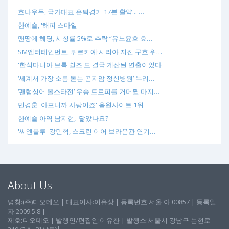
호나우두, 국가대표 은퇴경기 17분 활약... …
한예슬, '해피 스마일'
맨땅에 헤딩, 시청률 5%로 추락 “유노윤호 효…
SM엔터테인먼트, 튀르키예·시리아 지진 구호 위…
'한식마니아 브룩 쉴즈'도 결국 계산된 연출이었다
‘세계서 가장 소름 돋는 곤지암 정신병원’ 누리…
‘팬텀싱어 올스타전’ 우승 트로피를 거머쥘 마지…
민경훈 '아프니까 사랑이죠' 음원사이트 1위
한예슬 아역 남지현, '닮았나요?'
'씨엔블루' 강민혁, 스크린 이어 브라운관 연기…
About Us
명칭:(주)디오데오 | 대표이사:이유상 | 등록번호:서울 아 00857 | 등록일
자:2009.5.8 |
제호:디오데오 | 발행인/편집인:이유찬 | 발행소:서울시 강남구 논현로