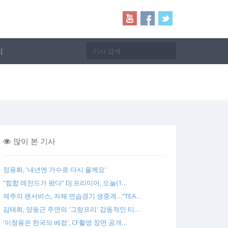
지
많이 본 기사
정용화, '내년엔 가수로 다시 올께요'
“힙합 레전드가 왔다” DJ 프리미어, 오늘(1…
제주의 팬서비스, 자체 연습경기 생중계…“TEA…
김태희, 양동근 주연의 '그랑프리' 감동적인 티…
'이청용은 한국의 베컴', CF촬영 장면 공개…