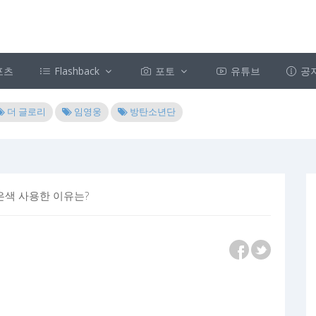
포츠
Flashback
포토
유튜브
공
더 글로리
임영웅
방탄소년단
검은색 사용한 이유는?