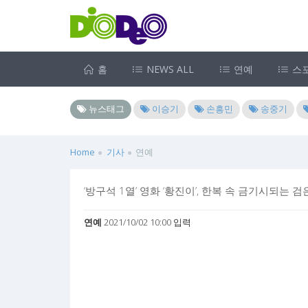
홈
NEWS ALL
연예
스
뉴스태그
이승기
손흥민
송중기
Home
기사
연예
‘방구석 1열’ 영화 ‘황진이’, 한복 속 금기시되는 
연예
2021/10/02 10:00 입력