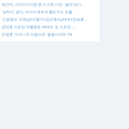
정인아, 스카이다이빙 중 사고로 사망…발견 당시…
'상하이' 공리, 아시아 배우의 할리우드 진출 …
‘신병캠프’ 차영남X이충구X김민호X남태우X전승훈…
김민종 스토킹 처벌받은 30대女, 또 스토킹 ‘…
민경훈 '아프니까 사랑이죠' 음원사이트 1위