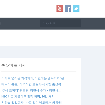
지
많이 본 기사
이마트 연이은 가격파괴, 이번에는 원두커피 ‘전…
배누리 봉춤, '파격적인 모습과 섹시한 춤실력 …
'추석 코미디' 퀴즈왕, 장진식 수다 + 장진사…
KBO리그 가을야구 일정 확정, 16일 개막…1…
김하늘 일일교사, '바로 앞이 남고라서 참 좋았…