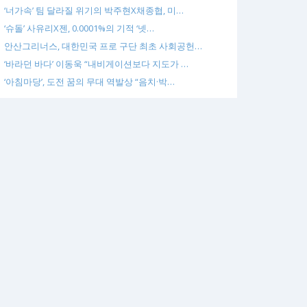
‘너가속’ 팀 달라질 위기의 박주현X채종협, 미…
‘슈돌’ 사유리X젠, 0.0001%의 기적 ‘넷…
안산그리너스, 대한민국 프로 구단 최초 사회공헌…
‘바라던 바다’ 이동욱 “내비게이션보다 지도가 …
‘아침마당’, 도전 꿈의 무대 역발상 “음치·박…