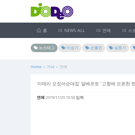
홈
NEWS ALL
연예
스
뉴스태그
이승기
손흥민
송중기
Home
기사
연예
‘이태리 오징어순대집’ 알베르토 “고향에 오픈한 한
연예
2019/11/29 10:50 입력