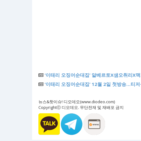
‘이태리 오징어순대집’ 알베르토X샘오취리X맥
‘이태리 오징어순대집’ 12월 2일 첫방송…티
뉴스&핫이슈! 디오데오(www.diodeo.com)
Copyrightⓒ 디오데오. 무단전재 및 재배포 금지