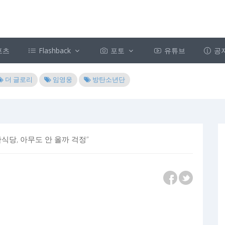
포츠
Flashback
포토
유튜브
공
더 글로리
임영웅
방탄소년단
식당, 아무도 안 올까 걱정”