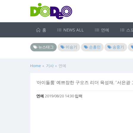
홈
NEWS ALL
연예
스
뉴스태그
이승기
손흥민
송중기
Home
기사
연예
‘아이돌룸’ 예쁘장한 구오즈 리더 육성재, “서은광
연예
2019/08/20 14:30 입력