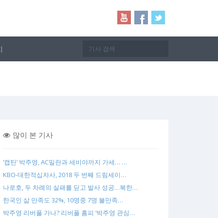
지
많이 본 기사
‘캡틴’ 박주영, AC밀란과 세비야까지 가세… …
KBO-대한적십자사, 2018 두 번째 드림세이…
나로호, 두 차례의 실패를 딛고 발사 성공…북한…
한국인 삶 만족도 32%, 10명중 7명 불만족…
박주영 리버풀 가나? 리버풀 홈피 ‘박주영 관심…