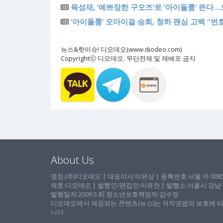
육성재, ‘예쁘장한 구오즈’로 ‘아이돌룸’ 뜬다…
‘아이돌룸’ 오마이걸 승희, 청하 팬심 고백 “번
뉴스&핫이슈! 디오데오(www.diodeo.com)
Copyrightⓒ 디오데오. 무단전재 및 재배포 금지
About Us
명칭:(주)디오데오 | 대표이사:이유상 | 등록번호:서울 아 00857 
제호:디오데오 | 발행인/편집인:이유찬 | 발행소:서울시 강남구 논
발행일자:2009.5.8│청소년보호책임자:김수정
디오데오에서 제공되는 콘텐츠(뉴스)는 저작권법의 보호에 따
니다.