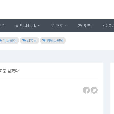
포츠
Flashback
포토
유튜브
공
더 글로리
임영웅
방탄소년단
 고충 알겠다”