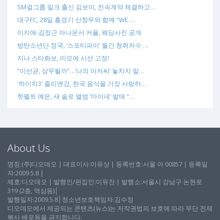
SM걸그룹 밀크 출신 김보미, 전속계약 체결하고…
대구FC, 28일 홈경기 신창무와 함께 “WE …
이지애-김정근 아나운서 커플, 웨딩사진 공개
방탄소년단 정국, ‘스포티파이’ 월간 청취자수 …
지나 스타화보, 미모에 시선 고정!
“이선균, 상무될까”…‘나의 아저씨’ 놓치지 말…
'하이킥3' 줄리엔강, 한국 음식을 가장 사랑하…
핫펠트 예은, 새 솔로 앨범 ‘마이네’ 발매 “…
About Us
명칭:(주)디오데오 | 대표이사:이유상 | 등록번호:서울 아 00857 | 등록일
자:2009.5.8 |
제호:디오데오 | 발행인/편집인:이유찬 | 발행소:서울시 강남구 논현로
319 (2층, 역삼동)│
발행일자:2009.5.8│청소년보호책임자:김수정
디오데오에서 제공되는 콘텐츠(뉴스)는 저작권법의 보호에 따라 무단 전재
복사 배포등을 금지합니다.