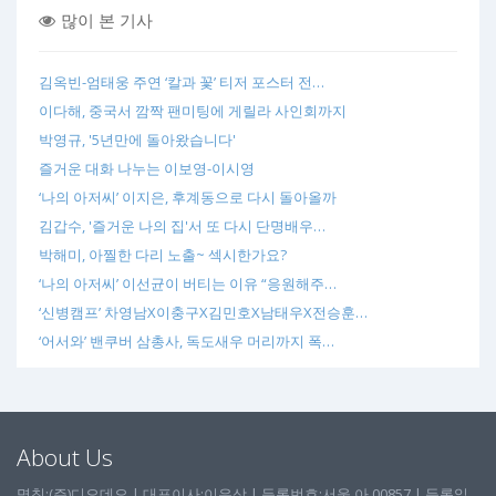
많이 본 기사
김옥빈-엄태웅 주연 ‘칼과 꽃’ 티저 포스터 전…
이다해, 중국서 깜짝 팬미팅에 게릴라 사인회까지
박영규, '5년만에 돌아왔습니다'
즐거운 대화 나누는 이보영-이시영
‘나의 아저씨’ 이지은, 후계동으로 다시 돌아올까
김갑수, '즐거운 나의 집'서 또 다시 단명배우…
박해미, 아찔한 다리 노출~ 섹시한가요?
‘나의 아저씨’ 이선균이 버티는 이유 “응원해주…
‘신병캠프’ 차영남X이충구X김민호X남태우X전승훈…
‘어서와’ 밴쿠버 삼총사, 독도새우 머리까지 폭…
About Us
명칭:(주)디오데오 | 대표이사:이유상 | 등록번호:서울 아 00857 | 등록일