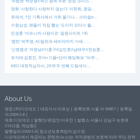
‘와썹맨’ 박준형X혁오 함께 부른 ‘엉엉 크리스…
영화 '사랑한다 사랑하지 않는다' 이한휘, 청담…
유재석, 1인 기획사에서 거취 옮기나… 스타쉽e…
수원삼성, 팬들이 직접 뽑는 ‘도이치 모터스 월…
민경훈 '아프니까 사랑이죠' 음원사이트 1위
‘캡틴’ 박주영, AC밀란과 세비야까지 가세… …
‘신병캠프’ 차영남X이충구X김민호X남태우X전승훈…
유지태·김효진, 우아+기품+단아 웨딩화보 "비주…
KBO-대한적십자사, 2018 두 번째 드림세이…
About Us
명칭:(주)디오데오 | 대표이사:이유상 | 등록번호:서울 아 00857 | 등록일
자:2009.5.8 |
제호:디오데오 | 발행인/편집인:이유찬 | 발행소:서울시 강남구 논현로
319 (2층, 역삼동)│
발행일자:2009.5.8│청소년보호책임자:김수정
디오데오에서 제공되는 콘텐츠(뉴스)는 저작권법의 보호에 따라 무단 전재