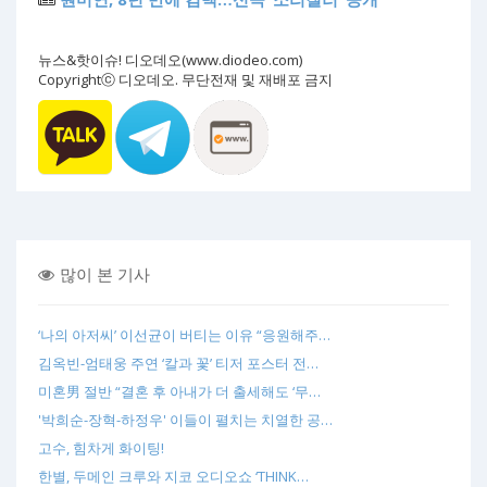
뉴스&핫이슈! 디오데오(www.diodeo.com)
Copyrightⓒ 디오데오. 무단전재 및 재배포 금지
많이 본 기사
‘나의 아저씨’ 이선균이 버티는 이유 “응원해주…
김옥빈-엄태웅 주연 ‘칼과 꽃’ 티저 포스터 전…
미혼男 절반 “결혼 후 아내가 더 출세해도 ‘무…
'박희순-장혁-하정우' 이들이 펼치는 치열한 공…
고수, 힘차게 화이팅!
한별, 두메인 크루와 지코 오디오쇼 ‘THINK…