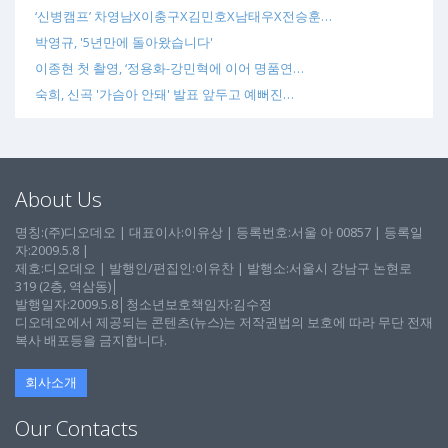
‘신병캠프’ 차영남X이충구X김민호X남태우X전승훈…
박영규, '5년만에 돌아왔습니다'
이종현 첫 촬영, ‘정용화-강민혁에 이어 명품연…
숙희, 신곡 '가슴아 안돼' 발표 앞두고 예뻐진…
About Us
명칭:(주)디오데오 | 대표이사:이유상 | 등록번호:서울 아 00857 | 등록일
자:2009.5.8 |
제호:디오데오 | 발행인/편집인:이유찬 | 발행소:서울시 강남구 논현로
319 (2층, 역삼동)│
발행일자:2009.5.8│청소년보호책임자:김수정
디오데오에서 제공되는 콘텐츠(뉴스)는 저작권법의 보호에 따라 무단 전재
복사 배포등을 금지합니다.
회사소개
Our Contacts