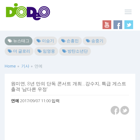
뉴스태그
이승기
손흥민
송중기
더 글로리
임영웅
방탄소년단
Home
기사
연예
원미연, 8년 만의 단독 콘서트 개최…강수지, 특급 게스트
출격 ‘남다른 우정’
연예
2017/09/07 11:00 입력