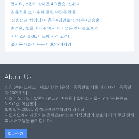
맨시티, 스완지 상대로 4-0 완승, ‘신위 사…
김유정을 보기 위해 몰린 수많은 팬들
‘신병캠프’ 차영남X이충구X김민호X남태우X전승훈…
최정원, '별을 따다줘'에서 아기업은 캔디걸로 변신
지나 스타화보, 미모에 시선 고정!
즐거운 대화 나누는 이보영-이시영
About Us
명칭:(주)디오데오 | 대표이사:이유상 | 등록번호:서울 아 00857 | 등록일
자:2009.5.8 |
제호:디오데오 | 발행인/편집인:이유찬 | 발행소:서울시 강남구 논현로
319 (2층, 역삼동)│
발행일자:2009.5.8│청소년보호책임자:김수정
디오데오에서 제공되는 콘텐츠(뉴스)는 저작권법의 보호에 따라 무단 전재
복사 배포등을 금지합니다.
회사소개