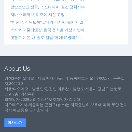
방탄소년단 정국, ‘스포티파이’ 월간 청취자수 …
지나 스타화보, 미모에 시선 고정!
“이선균, 상무될까”…‘나의 아저씨’ 놓치지 말…
'하이킥3' 줄리엔강, 한국 음식을 가장 사랑하…
핫펠트 예은, 새 솔로 앨범 ‘마이네’ 발매 “…
About Us
명칭:(주)디오데오 | 대표이사:이유상 | 등록번호:서울 아 00857 | 등록일
자:2009.5.8 |
제호:디오데오 | 발행인/편집인:이유찬 | 발행소:서울시 강남구 논현로
319 (2층, 역삼동)│
발행일자:2009.5.8│청소년보호책임자:김수정
디오데오에서 제공되는 콘텐츠(뉴스)는 저작권법의 보호에 따라 무단 전재
복사 배포등을 금지합니다.
회사소개