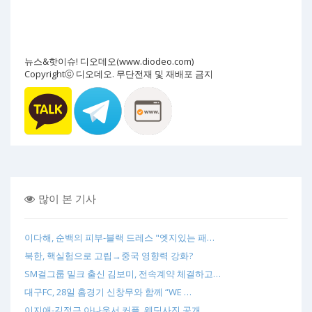
뉴스&핫이슈! 디오데오(www.diodeo.com)
Copyrightⓒ 디오데오. 무단전재 및 재배포 금지
많이 본 기사
이다해, 순백의 피부-블랙 드레스 "엣지있는 패…
북한, 핵실험으로 고립→중국 영향력 강화?
SM걸그룹 밀크 출신 김보미, 전속계약 체결하고…
대구FC, 28일 홈경기 신창무와 함께 “WE …
이지애-김정근 아나운서 커플, 웨딩사진 공개