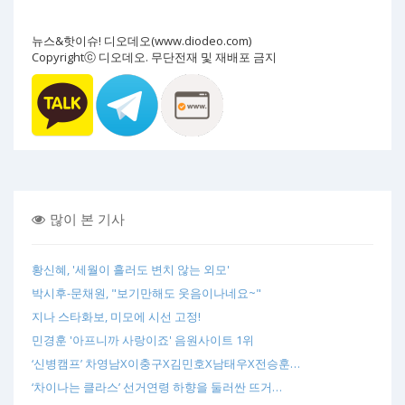
뉴스&핫이슈! 디오데오(www.diodeo.com)
Copyrightⓒ 디오데오. 무단전재 및 재배포 금지
많이 본 기사
황신혜, '세월이 흘러도 변치 않는 외모'
박시후-문채원, "보기만해도 웃음이나네요~"
지나 스타화보, 미모에 시선 고정!
민경훈 '아프니까 사랑이죠' 음원사이트 1위
‘신병캠프’ 차영남X이충구X김민호X남태우X전승훈…
‘차이나는 클라스’ 선거연령 하향을 둘러싼 뜨거…