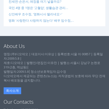
진세연-손은서, 애장품 여기 넣을까요?
국민 4명 중 1명은 ‘고혈압’, 생활습관 관리…
신인배우 조수정, '영화시사 떨리네요~'
영화 '사랑한다 사랑하지 않는다' 배우 임수정,…
About Us
명칭:(주)디오데오 | 대표이사:이유상 | 등록번호:서울 아 00857 | 등록일
자:2009.5.8 |
제호:디오데오 | 발행인/편집인:이유찬 | 발행소:서울시 강남구 논현로
319 (2층, 역삼동)│
발행일자:2009.5.8│청소년보호책임자:김수정
디오데오에서 제공되는 콘텐츠(뉴스)는 저작권법의 보호에 따라 무단 전재
복사 배포등을 금지합니다.
회사소개
Our Contacts