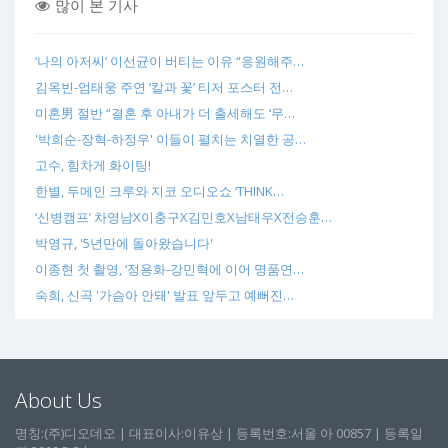
많이 본 기사
‘나의 아저씨’ 이선균이 버티는 이유 “응원해주…
김옥빈-엄태웅 주연 ‘칼과 꽃’ 티저 포스터 전…
미혼男 절반 “결혼 후 아내가 더 출세해도 ‘무…
'박희순-장혁-하정우' 이들이 펼치는 치열한 공…
고수, 힘차게 화이팅!
한별, 두메인 크루와 지코 오디오쇼 ‘THINK…
‘신병캠프’ 차영남X이충구X김민호X남태우X전승훈…
박영규, '5년만에 돌아왔습니다'
이종현 첫 촬영, ‘정용화-강민혁에 이어 명품연…
숙희, 신곡 '가슴아 안돼' 발표 앞두고 예뻐진…
About Us
명칭:(주)디오데오 | 대표이사:이유상 | 등록번호:서울 아 00857 | 등록일