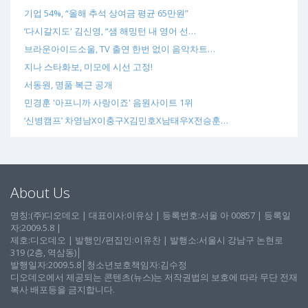
기업 54%, “올해 추석 상여금 평균 65만원”
‘다시갈지도' 김신영, “샘 해밍턴 내 영어 선…
브라운아이드소울, TV 출연 한번 없이 음악차트…
지나 스타화보, 미모에 시선 고정!
서동원, 명품 복근 공개
민경훈 '아프니까 사랑이죠' 음원사이트 1위
‘신병캠프’ 차영남X이충구X김민호X남태우X전승훈…
About Us
명칭:(주)디오데오 | 대표이사:이유상 | 등록번호:서울 아 00857 | 등록일
자:2009.5.8 |
제호:디오데오 | 발행인/편집인:이유찬 | 발행소:서울시 강남구 논현로
319 (2층, 역삼동)│
발행일자:2009.5.8│청소년보호책임자:김수정
디오데오에서 제공되는 콘텐츠(뉴스)는 저작권법의 보호에 따라 무단 전재
복사 배포등을 금지합니다.