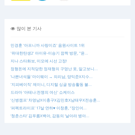
많이 본 기사
민경훈 '아프니까 사랑이죠' 음원사이트 1위
'위대한탄생2' 아이유-이승기 깜짝 방문, "윤…
지나 스타화보, 미모에 시선 고정!
정형돈에 지적당한 정재형의 구멍난 옷, 알고보니…
’나쁜녀석들‘ 마이웨이 → 의리남, 양익준X지수…
'지피베이직' 제이니, 디지털 싱글 방송활동 불…
드라마 '아테나:전쟁의 여신' 쇼케이스
‘신병캠프’ 차영남X이충구X김민호X남태우X전승훈…
‘퍼펙트라이프’ 17살 연하♥ 이창훈, “장인어…
‘청춘스타’ 김푸름X백아, 감동의 ‘날아라 병아…