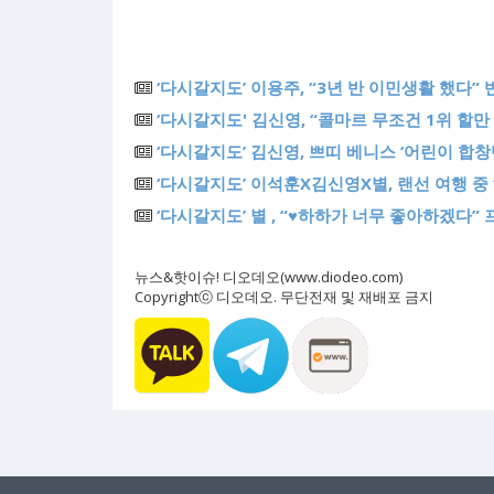
‘다시갈지도’ 이용주, “3년 반 이민생활 했다”
‘다시갈지도' 김신영, “콜마르 무조건 1위 할만 
‘다시갈지도’ 김신영, 쁘띠 베니스 ‘어린이 합창
‘다시갈지도’ 이석훈X김신영X별, 랜선 여행 중 
‘다시갈지도’ 별 , “♥하하가 너무 좋아하겠다”
뉴스&핫이슈! 디오데오(www.diodeo.com)
Copyrightⓒ 디오데오. 무단전재 및 재배포 금지