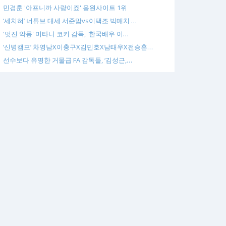
민경훈 '아프니까 사랑이죠' 음원사이트 1위
‘세치혀’ 너튜브 대세 서준맘vs이택조 빅매치 …
'멋진 악몽' 미타니 코키 감독, '한국배우 이…
‘신병캠프’ 차영남X이충구X김민호X남태우X전승훈…
선수보다 유명한 거물급 FA 감독들, ‘김성근,…