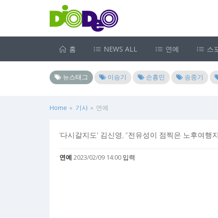
홈
NEWS ALL
연예
스
뉴스태그
이승기
손흥민
송중기
Home
기사
연예
‘다시갈지도' 김신영, “전유성이 점찍은 노후여행지
연예
2023/02/09 14:00 입력