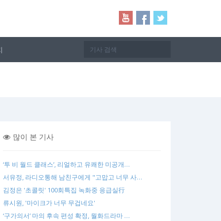
지
많이 본 기사
‘투 비 월드 클래스’, 리얼하고 유쾌한 미공개…
서유정, 라디오통해 남친구에게 "고맙고 너무 사…
김정은 '초콜릿' 100회특집 녹화중 응급실行
류시원, '마이크가 너무 무겁네요'
‘구가의서’ 마의 후속 편성 확정, 월화드라마 …