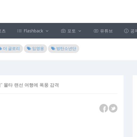
포츠
Flashback
포토
유튜브
공
더 글로리
임영웅
방탄소년단
” 몰타 랜선 여행에 폭풍 감격