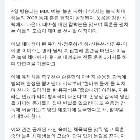
4일 방송되는 MBC 예능 ‘놀면 뭐하니?’에서는 놀뭐 체대
생들의 2023 동계 훈련 현장이 공개된다. 웃음은 강한 체
력에서 나온다. 때마침 내린 함박눈을 맞으며 특훈을 펼치
는 이들의 모습이 재미를 선사할 예정이다.
이날 체대생이 된 유재석-정준하-하하-신봉선-박진주-이
이경-이미주는 영하 날씨 속 집합해 훈련을 떠난다. 이들
은 놀뭐 체대에서 대대로 내려오는 전통 훈련 3가지를 하
며 단합력을 기른다고.
이에 유재석은 축구선수 손흥민의 아버지 손웅정 감독에
빙의해 열정을 뿜어낸다. 시작부터 “한바퀴 돌아”를 외치
며 신나게 달리기를 한 유재석은 “춥습니까? 여러분, 자유
라는 연료가 타야 창의력이 나온다”며 손웅정 감독의 명언
을 카피해 동기들의 집단 반발을 일으킨다. 또 손웅정 감
독에 버금가는(?) 명언 제조기에 등극한다고 해, 활약을
기대하게 한다.
이와 관련 공개된 사진 속에는 체육복을 맞춰 입고 특훈
중인 놀뭐 체대생들의 모습이 담겨 있어 눈길을 끈다. 지