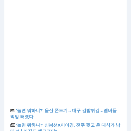
‘놀면 뭐하니?’ 울산 쫀드기→대구 김밥튀김…멤버들
먹방 터졌다
‘놀면 뭐하니?’ 신봉선X이이경, 전주 찢고 온 대식가 남
매 “난 아직도 배고프다”