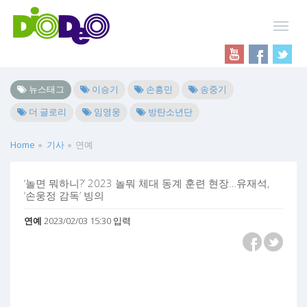
뉴스태그
이승기
손흥민
송중기
더 글로리
임영웅
방탄소년단
Home
기사
연예
‘놀면 뭐하니?’ 2023 놀뭐 체대 동계 훈련 현장…유재석,
‘손웅정 감독’ 빙의
연예
2023/02/03 15:30 입력