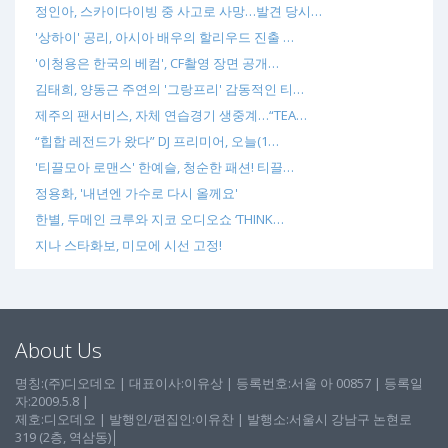
정인아, 스카이다이빙 중 사고로 사망…발견 당시…
'상하이' 공리, 아시아 배우의 할리우드 진출 …
'이청용은 한국의 베컴', CF촬영 장면 공개…
김태희, 양동근 주연의 '그랑프리' 감동적인 티…
제주의 팬서비스, 자체 연습경기 생중계…“TEA…
“힙합 레전드가 왔다” DJ 프리미어, 오늘(1…
'티끌모아 로맨스' 한예슬, 청순한 패션! 티끌…
정용화, '내년엔 가수로 다시 올께요'
한별, 두메인 크루와 지코 오디오쇼 ‘THINK…
지나 스타화보, 미모에 시선 고정!
About Us
명칭:(주)디오데오 | 대표이사:이유상 | 등록번호:서울 아 00857 | 등록일
자:2009.5.8 |
제호:디오데오 | 발행인/편집인:이유찬 | 발행소:서울시 강남구 논현로
319 (2층, 역삼동)│