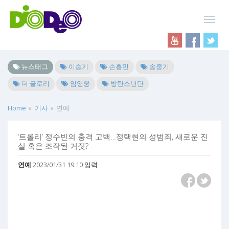
뉴스태그
이승기
손흥민
송중기
더 글로리
임영웅
방탄소년단
Home
기사
연예
‘트롤리’ 정수빈의 충격 고백…정택현의 성범죄, 새로운 진
실 혹은 조작된 거짓?
연예
2023/01/31 19:10 입력