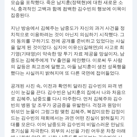
모습을 포착했다. 죽은 남지훈(정택현)에 대한 새로운 소
식, 충격적인 고백과 함께 컴백한 김수빈의 행보에 이목이
집중된다.
지난 방송에서 김혜주는 남중도가 자신의 과거 사건을 정
치적으로 이용하려는 것이 아닌지 의심하기 시작했다. 그
의 동의를 구하기도 전에 공개를 준비하고 있었다는 사실
을 알게 된 것이었다. 심지어 이유신(길해연)의 사고로 최
기영(기태영)이 약속한 땅 투기 자료 제공을 망설이자, 남
중도는 김혜주에게 TV 출연을 제안했다. 이로써 두 사람
의 갈등은 최고조에 달했고, 아들 남지훈이 생전 성폭행을
했다는 사실까지 밝혀지며 또 다른 국면에 접어들었다.
공개된 사진 속, 이전과 확연히 달라진 김수빈의 파격 변
신이 눈길을 끈다. 김수빈은 남지훈의 집에서 나와 처음으
로 김혜주, 남중도를 다시 마주한다. 먼저 김혜주와 김수
빈의 병원 앞 조우가 궁금증을 유발한다. 걱정과 원망이
뒤섞인 눈물이 그렁그렁 맺힌 김혜주, 복잡미묘한 감정이
드는 김수빈의 재회에서는 과연 어떤 진실이 밝혀질지 기
대를 모은다. 이어 남중도와 김수빈의 비밀스러운 만남도
호기심을 자극한다. 외부의 시선을 가린 어두운 차창 아래