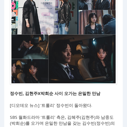
정수빈, 김현주X박희순 사이 오가는 은밀한 만남
[디오데오 뉴스] ‘트롤리’ 정수빈이 돌아왔다.
SBS 월화드라마 ‘트롤리’ 측은, 김혜주(김현주)와 남중도
(박희순)를 오가며 은밀한 만남을 갖는 김수빈(정수빈)의