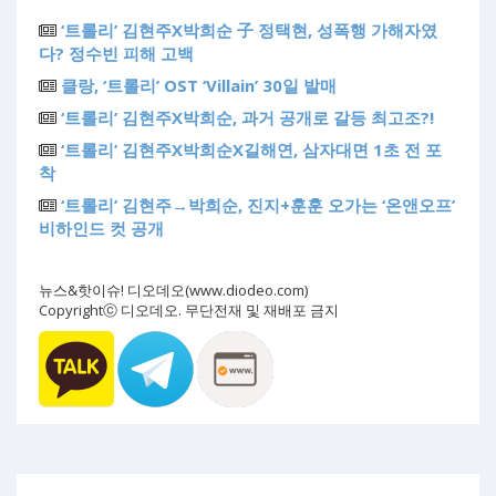
‘트롤리’ 김현주X박희순 子 정택현, 성폭행 가해자였
다? 정수빈 피해 고백
클랑, ‘트롤리’ OST ‘Villain’ 30일 발매
‘트롤리’ 김현주X박희순, 과거 공개로 갈등 최고조?!
‘트롤리’ 김현주X박희순X길해연, 삼자대면 1초 전 포
착
‘트롤리’ 김현주→박희순, 진지+훈훈 오가는 ‘온앤오프’
비하인드 컷 공개
뉴스&핫이슈! 디오데오(www.diodeo.com)
Copyrightⓒ 디오데오. 무단전재 및 재배포 금지