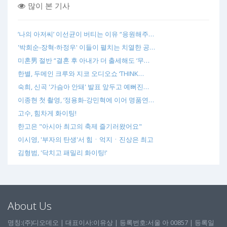
많이 본 기사
‘나의 아저씨’ 이선균이 버티는 이유 “응원해주…
'박희순-장혁-하정우' 이들이 펼치는 치열한 공…
미혼男 절반 “결혼 후 아내가 더 출세해도 ‘무…
한별, 두메인 크루와 지코 오디오쇼 ‘THINK…
숙희, 신곡 '가슴아 안돼' 발표 앞두고 예뻐진…
이종현 첫 촬영, ‘정용화-강민혁에 이어 명품연…
고수, 힘차게 화이팅!
한고은 "아시아 최고의 축제 즐기러왔어요"
이시영, '부자의 탄생'서 힘ㆍ억지ㆍ진상은 최고
김형범, '닥치고 패밀리 화이팅!'
About Us
명칭:(주)디오데오 | 대표이사:이유상 | 등록번호:서울 아 00857 | 등록일