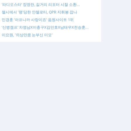
‘라디오스타’ 장영란, 길거리 리포터 시절 소환…
첼시에서 '팽'당한 안첼로티, QPR 지휘봉 잡나
민경훈 '아프니까 사랑이죠' 음원사이트 1위
‘신병캠프’ 차영남X이충구X김민호X남태우X전승훈…
이요원, '의상만큼 눈부신 미모'