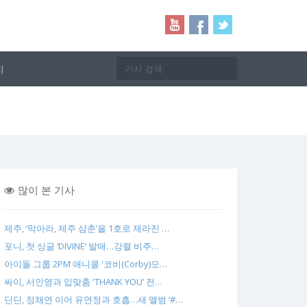
지
많이 본 기사
제주, ‘막아라, 제주 삼춘’을 1호로 제라진 …
포니, 첫 싱글 ‘DIVINE’ 발매…강렬 비주…
아이돌 그룹 2PM 애니콜 '코비(Corby)모…
싸이, 서인영과 입맞춤 'THANK YOU’ 전…
딘딘, 정채연 이어 유연정과 호흡…새 앨범 ‘#…