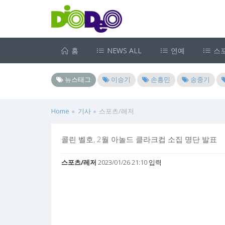
홈
NEWS ALL
연예
스
뉴스태그
이승기
손흥민
송중기
Home
기사
스포츠/레저
콜린 벨호, 2월 아놀드 클라크컵 소집 명단 발표
스포츠/레저
2023/01/26 21:10 입력