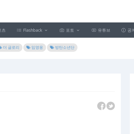
포츠
Flashback
포토
유튜브
공
더 글로리
임영웅
방탄소년단