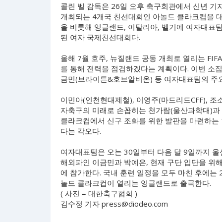
콜린 벨 감독은 26일 오후 축구회관에서 신년 기
개최되는 4개국 친선대회인 아놀드 클라크컵을 대
을 비롯해 잉글랜드, 이탈리아, 벨기에 여자대표
된 여자 국제친선대회다.
올해 7월 호주, 뉴질랜드 공동 개최로 열리는 F
를 통해 전력을 점검하겠다는 계획이다. 이번 소집
금민(브라이튼&호브알비온) 등 여자대표팀의 주요
이민아(인천현대제철), 이영주(마드리드CFF), 조
자축구의 미래로 손꼽히는 천가람(울산과학대)과 
클라크컵에서 신구 조화를 위한 발판을 마련하는 
다는 각오다.
여자대표팀은 오는 30일부터 다음 달 9일까지 울산
해외파인 이금민과 박예은, 현재 구단 입단을 위해
에 참가한다. 국내 훈련 일정을 모두 마친 후에는 
놀드 클라크컵이 열리는 잉글랜드로 출국한다.
( 사진 = 대한축구협회 )
김수정 기자
press@diodeo.com