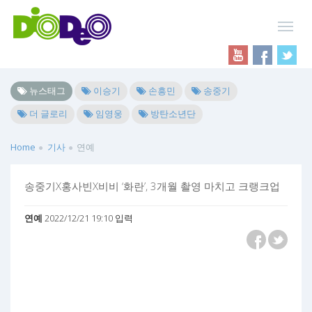
뉴스태그
이승기
손흥민
송중기
더 글로리
임영웅
방탄소년단
Home
기사
연예
송중기X홍사빈X비비 ‘화란’, 3개월 촬영 마치고 크랭크업
연예
2022/12/21 19:10 입력