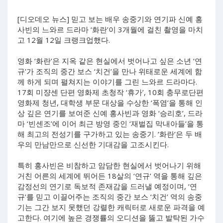
[디오데오 뉴스] 믿고 보는 배우 송중기와 연기파 신예 홍
사빈의 느와르 드라마 ‘화란’이 3개월에 걸친 촬영을 마치
고 12월 12일 크랭크업했다.
영화 ‘화란’은 지옥 같은 현실에서 벗어나고 싶은 소년 ‘연
규’가 조직의 중간 보스 ‘치건’을 만나 위태로운 세계에 함
께 하게 되며 펼쳐지는 이야기를 그린 느와르 드라마다.
17회 미쟝센 단편 영화제 초청작 ‘휴가’, 10회 충무로단편
영화제 청년, 대학생 부문 대상을 수상한 ‘폭염’을 통해 인
상 깊은 연기를 보여준 신예 홍사빈과 영화 ‘승리호’, 드라
마 ‘빈센조’에 이어 최근 방영 중인 ‘재벌집 막내아들’을 통
해 최고의 전성기를 구가하고 있는 송중기. ‘화란’은 두 배
우의 만남만으로 신선한 기대감을 고조시킨다.
특히 홍사빈은 비참하고 암담한 현실에서 벗어나기 위해
거친 어른의 세계에 뛰어든 18살의 ‘연규’ 역을 통해 깊은
감정선의 연기로 독보적 존재감을 드러낼 예정이며, ‘연
규’를 믿고 이끌어주는 조직의 중간 보스 ‘치건’ 역의 송중
기는 그간 보지 못했던 강렬한 캐릭터로 새로운 파격을 예
고한다. 여기에 높은 경쟁률의 오디션을 뚫고 발탁된 가수