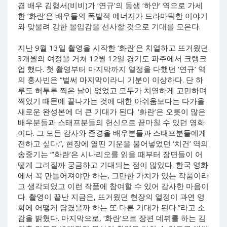
겸 배우 김형서(비비)가 ‘연규’의 동생 ‘하얀’ 역으로 가세
한 ‘화란’은 배우들의 폭발적 에너지가 드라마틱한 이야기
와 맞물려 강한 몰입감을 선사할 것으로 기대를 모은다.
지난 9월 13일 촬영을 시작한 ‘화란’은 치열하고 뜨거웠던
3개월의 여정을 거쳐 12월 12일 경기도 파주에서 크랭크
업 했다. 첫 촬영부터 마지막까지 열정을 다했던 ‘연규’ 역
의 홍사빈은 “벌써 마지막이라니 기분이 이상하다. 단 하
루도 허투루 찍은 날이 없었고 모두가 치열하게 고민하며
찍었기 때문에 끝나가는 것에 대한 아쉬움보다는 다가올
새로운 완성본에 더 큰 기대가 된다. ‘화란’은 오롯이 많은
배우분들과 스태프분들의 헌신으로 끝마칠 수 있던 영화
이다. 그 모든 감사와 존경을 배우분들과 스태프분들에게
전하고 싶다.”, 현장에 열띤 기운을 불어넣었던 ‘치건’ 역의
송중기는 “‘화란’은 시나리오를 읽을 때부터 장면들이 어
떻게 그려질까 궁금하고 기대되는 점이 많았다. 한국 영화
에서 꼭 만들어져야만 하는, 그만한 가치가 있는 작품이라
고 생각되었고 이런 작품에 참여할 수 있어 감사한 마음이
다. 촬영이 끝난 지금은, 뜨거웠던 현장의 열정이 과연 영
화에 어떻게 담겼을까 하는 또 다른 기대가 된다.”라고 소
감을 밝혔다. 마지막으로, ‘화란’으로 장편 데뷔를 하는 김