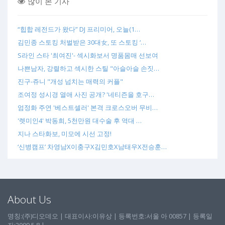
많이 본 기사
“힙합 레전드가 왔다” DJ 프리미어, 오늘(1…
김민종 스토킹 처벌받은 30대女, 또 스토킹 ‘…
S라인 스타 '최여진'- 섹시화보서 명품몸매 선보여
나쁜남자, 강렬하고 섹시한 스틸 "아슬아슬 손짓…
진구-쥬니 "개성 넘치는 매력의 커플"
조여정 성시경 열애 사진 공개? '네티즌을 호구…
엄정화 주연 '베스트셀러' 본격 크로스오버 무비…
'렛미인4' 박동희, 5천만원 대수술 후 역대 …
지나 스타화보, 미모에 시선 고정!
‘신병캠프’ 차영남X이충구X김민호X남태우X전승훈…
About Us
명칭:(주)디오데오 | 대표이사:이유상 | 등록번호:서울 아 00857 | 등록일