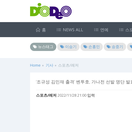
홈
NEWS ALL
연예
스
뉴스태그
이승기
손흥민
송중기
Home
기사
스포츠/레저
‘조규성·김민재 출격’ 벤투호, 가나전 선발 명단 발
스포츠/레저
2022/11/28 21:00 입력