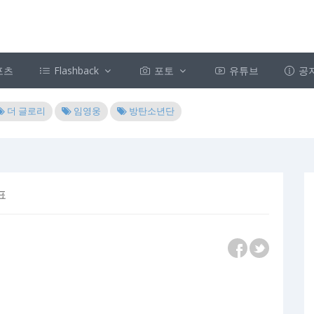
포츠
Flashback
포토
유튜브
공
더 글로리
임영웅
방탄소년단
표