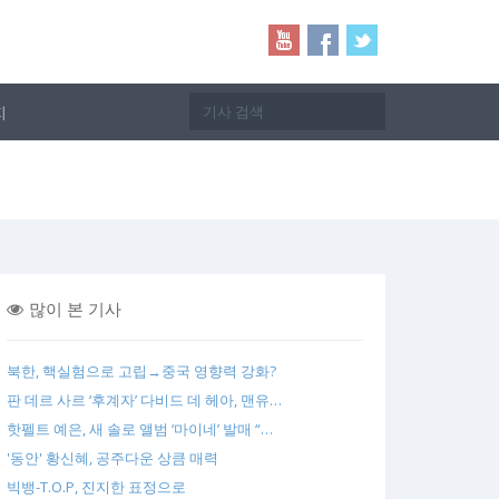
지
많이 본 기사
북한, 핵실험으로 고립→중국 영향력 강화?
판 데르 사르 ‘후계자’ 다비드 데 헤아, 맨유…
핫펠트 예은, 새 솔로 앨범 ‘마이네’ 발매 “…
'동안' 황신혜, 공주다운 상큼 매력
빅뱅-T.O.P, 진지한 표정으로