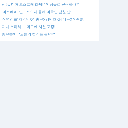
신동, 현아 코스프레 화제! "여장돌로 군림하나?"
'미스에이' 민, "소속사 몰래 미국인 남친 만…
‘신병캠프’ 차영남X이충구X김민호X남태우X전승훈…
지나 스타화보, 미모에 시선 고정!
황우슬혜, "오늘의 컬러는 블랙!!"