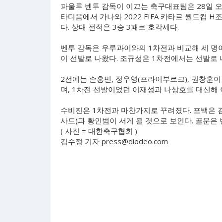
파울루 벤투 감독이 이끄는 축구대표팀은 28일 오
타디움에서 가나와 2022 FIFA 카타르 월드컵 H조
다. 상대 전적은 3승 3패로 호각세다.
벤투 감독은 우루과이와의 1차전과 비교해 세 명
이 선발로 나왔다. 조규성은 1차전에서는 선발로 
2선에는 손흥민, 정우영(프라이부르크), 권창훈
며, 1차전 선발이었던 이재성과 나상호를 대신해 
수비진은 1차전과 마찬가지로 꾸려졌다. 포백은 
사드)과 황인범이 서게 될 것으로 보인다. 골문은
( 사진 = 대한축구협회 )
김수정 기자
press@diodeo.com