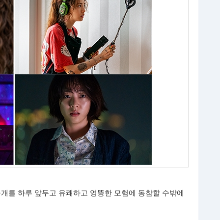
’의 공개를 하루 앞두고 유쾌하고 엉뚱한 모험에 동참할 수밖에