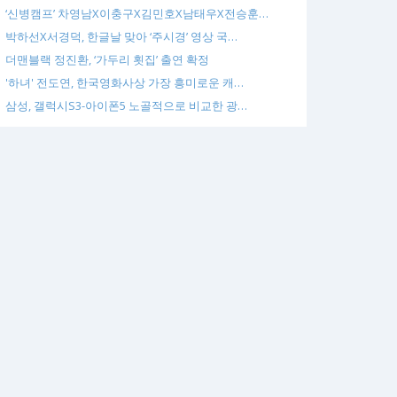
‘신병캠프’ 차영남X이충구X김민호X남태우X전승훈…
박하선X서경덕, 한글날 맞아 ‘주시경’ 영상 국…
더맨블랙 정진환, ‘가두리 횟집’ 출연 확정
'하녀' 전도연, 한국영화사상 가장 흥미로운 캐…
삼성, 갤럭시S3-아이폰5 노골적으로 비교한 광…