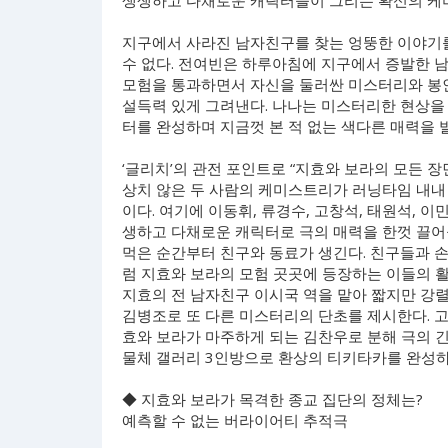
생생하고 다채로운 캐릭터들이 그리는 확신의 케
지구에서 사라진 남자친구를 찾는 엉뚱한 이야기
수 없다. 전여빈은 하루아침에 지구에서 증발한 
모험을 통과하면서 자신을 둘러싼 미스터리와 봉
설득력 있게 그려낸다. 나나는 미스터리한 현상을
터를 완성하며 지금껏 본 적 없는 색다른 매력을 
‘글리치’의 관전 포인트로 “지효와 보라의 모든 
상치 않은 두 사람의 케미스트리가 러닝타임 내내
이다. 여기에 이동휘, 류경수, 고창석, 태원석, 
생하고 다채로운 캐릭터로 극의 매력을 한껏 끌어
먹은 순간부터 친구와 동료가 생긴다. 친구들과 
럼 지효와 보라의 모험 곳곳에 등장하는 이들의 
지효의 전 남자친구 이시국 역을 맡아 짧지만 강
김병조로 또 다른 미스터리의 단초를 제시한다. 
효와 보라가 마주하게 되는 김찬우로 분해 극의 긴
물체 갤러리 3인방으로 환상의 티키타카를 완성하
◆ 지효와 보라가 목격한 종교 집단의 정체는?
예측할 수 없는 버라이어티 추적극