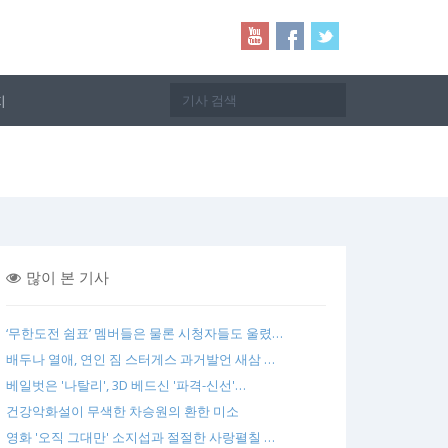
지
많이 본 기사
‘무한도전 쉼표’ 멤버들은 물론 시청자들도 울렸…
배두나 열애, 연인 짐 스터게스 과거발언 새삼 …
베일벗은 '나탈리', 3D 베드신 '파격-신선'…
건강악화설이 무색한 차승원의 환한 미소
영화 '오직 그대만' 소지섭과 절절한 사랑펼칠 …