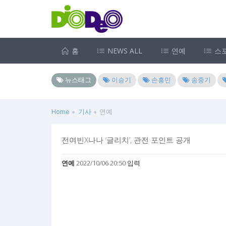
홈
NEWS ALL
연예
스
뉴스태그
이승기
손흥민
송중기
Home
기사
연예
전여빈X나나 ‘글리치’, 관전 포인트 공개
연예
2022/10/06 20:50 입력