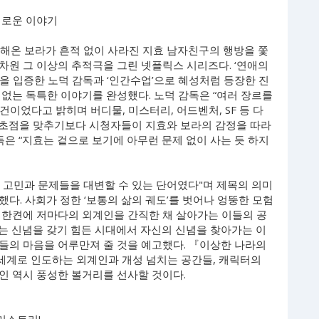
새로운 이야기
적해온 보라가 흔적 없이 사라진 지효 남자친구의 행방을 쫓
4차원 그 이상의 추적극을 그린 넷플릭스 시리즈다. ‘연애의
감각을 입증한 노덕 감독과 ‘인간수업’으로 혜성처럼 등장한 진
없는 독특한 이야기를 완성했다. 노덕 감독은 “여러 장르를
건이었다고 밝히며 버디물, 미스터리, 어드벤처, SF 등 다
에 초점을 맞추기보다 시청자들이 지효와 보라의 감정을 따라
독은 “지효는 겉으로 보기에 아무런 문제 없이 사는 듯 하지
 고민과 문제들을 대변할 수 있는 단어였다"며 제목의 의미
다. 사회가 정한 ‘보통의 삶의 궤도’를 벗어나 엉뚱한 모험
 한켠에 저마다의 외계인을 간직한 채 살아가는 이들의 공
치’는 신념을 갖기 힘든 시대에서 자신의 신념을 찾아가는 이
 이들의 마음을 어루만져 줄 것을 예고했다. 『이상한 나라의
세계로 인도하는 외계인과 개성 넘치는 공간들, 캐릭터의
인 역시 풍성한 볼거리를 선사할 것이다.