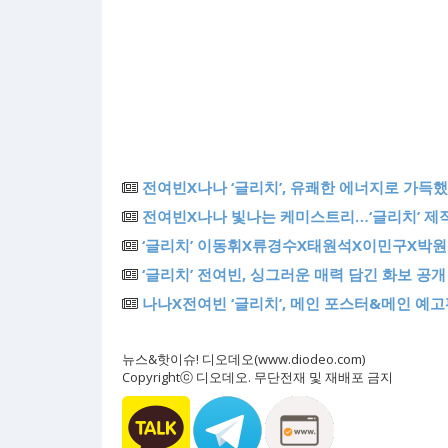
전여빈X나나 ‘글리치’, 유쾌한 에너지로 가득
전여빈X나나 빛나는 케미스트리…‘글리치’ 제
‘글리치’ 이동휘X류경수X태원석X이민구X박원
‘글리치’ 전여빈, 싱그러운 매력 담긴 화보 공개
나나X전여빈 ‘글리치’, 메인 포스터&메인 예고
뉴스&핫이슈! 디오데오(www.diodeo.com)
Copyrightⓒ 디오데오. 무단전재 및 재배포 금지