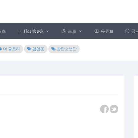
포츠
Flashback
포토
유튜브
공
더 글로리
임영웅
방탄소년단