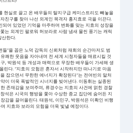
미스트리!
를 현실로 끌고 온 배우들의 탈지구급 케미스트리도 빼놓을
남자친구를 찾아 나선 외계인 목격자 홍지효로 극을 이끈다.
인되어 있었던 기억을 마주하며 변화를 맞는 지효의 성장을
 쫓는 외계인 팔로워 허보라로 사람 냄새 물씬 풍기는 캐릭
발산한다.
장면들”을 꼽은 노덕 감독의 신뢰처럼 재회의 순간마저도 범
 유쾌한 웃음을 자아내며 전 세계 시청자들을 매료시킬 것
이민구, 박원석 등 개성과 매력으로 무장한 배우들이 가세해 생
올린다. “지효의 모험은 혼자서 시작하지만 떠나기로 마음
손을 잡으면서 무한한 에너지가 확장된다"는 전여빈의 말처
활약이 더욱 폭발적인 시너지를 빚어낸다. 이동휘는 실종된
렬한 존재감을 보여주며, 류경수는 지효의 사건에 얽힌 경찰
고창석은 시국의 행방을 쫓아 수상한 종교 집단에 숨어든 지
장감을 끌어올린다. 태원석, 이민구, 박원석은 미확인 비행
며 지효와 보라의 모험을 더욱 빛낼 예정이다.