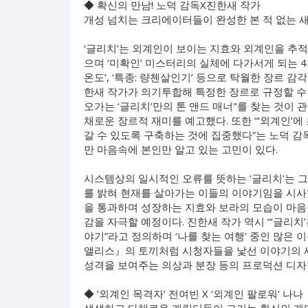
◆ 확신의 만남! 노덕 감독X진한새 작가
개성 넘치는 크리에이터들이 완성한 본 적 없는 
‘글리치’는 외계인이 보이는 지효와 외계인을 추
으며 ‘미확인’ 미스터리의 실체에 다가서게 되는 
온도’, ‘특종: 량첸살인기’ 등으로 탁월한 장르 
한새 작가가 의기투합해 특정한 장르로 규정할 수 
오가는 ‘글리치’만의 톤 앤드 매너"를 찾는 것이 관
채로운 장르적 재미를 예고했다. 또한 “‘외계인’
갈 수 있도록 구축하는 것에 집중했다”는 노덕 감
만 마음속에 본인만 알고 있는 고민이 있다.
시스템상의 일시적인 오류를 뜻하는 ‘글리치'는 그
를 밝혀 현재를 살아가는 이들의 이야기임을 시사했
을 통과하며 성장하는 지효와 보라의 모습이 마음
감을 자극할 예정이다. 진한새 작가 역시 “‘글리
야기”라고 정의하며 ‘나를 찾는 여행’ 중인 많은
앨리스』의 토끼처럼 시청자들을 낯선 이야기의 
성격을 보여주는 의상과 분장 등의 프로덕션 디자
◆ ‘외계인 목격자’ 전여빈 X ‘외계인 팔로워’ 나나