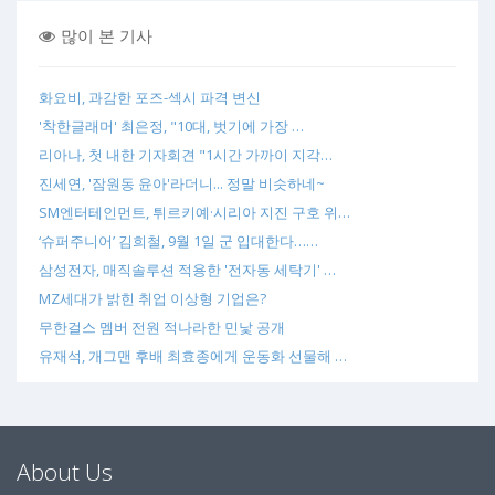
많이 본 기사
화요비, 과감한 포즈-섹시 파격 변신
'착한글래머' 최은정, "10대, 벗기에 가장 …
리아나, 첫 내한 기자회견 "1시간 가까이 지각…
진세연, '잠원동 윤아'라더니... 정말 비슷하네~
SM엔터테인먼트, 튀르키예·시리아 지진 구호 위…
‘슈퍼주니어’ 김희철, 9월 1일 군 입대한다……
삼성전자, 매직솔루션 적용한 '전자동 세탁기' …
MZ세대가 밝힌 취업 이상형 기업은?
무한걸스 멤버 전원 적나라한 민낯 공개
유재석, 개그맨 후배 최효종에게 운동화 선물해 …
About Us