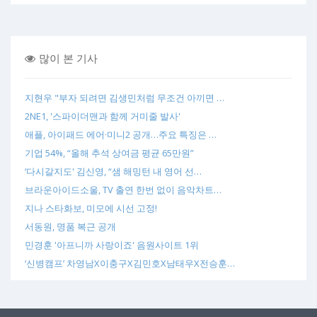
많이 본 기사
지현우 "부자 되려면 김생민처럼 무조건 아끼면 …
2NE1, '스파이더맨과 함께 거미줄 발사'
애플, 아이패드 에어·미니2 공개…주요 특징은 …
기업 54%, “올해 추석 상여금 평균 65만원”
‘다시갈지도' 김신영, “샘 해밍턴 내 영어 선…
브라운아이드소울, TV 출연 한번 없이 음악차트…
지나 스타화보, 미모에 시선 고정!
서동원, 명품 복근 공개
민경훈 '아프니까 사랑이죠' 음원사이트 1위
‘신병캠프’ 차영남X이충구X김민호X남태우X전승훈…