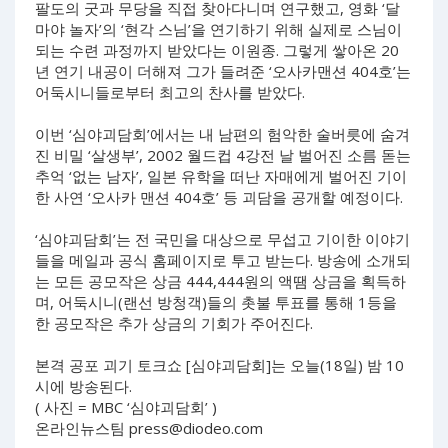
팔도의 굿과 무당을 직접 찾아다니며 연구했고, 영화 ‘달
마야 놀자’의 ‘현각 스님’을 연기하기 위해 실제로 스님이
되는 수련 과정까지 받았다는 이원종. 그렇게 쌓아온 20
년 연기 내공이 더해져 그가 들려준 ‘오사카맨션 404호’는
어둑시니들로부터 최고의 찬사를 받았다.
이번 ‘심야괴담회’에서는 내 남편의 험악한 술버릇에 숨겨
진 비밀 ‘살생부’, 2002 월드컵 4강전 날 벌어진 소름 돋는
추억 ‘없는 남자’, 일본 유학을 떠난 자매에게 벌어진 기이
한 사연 ‘오사카 맨션 404호’ 등 괴담을 공개할 예정이다.
‘심야괴담회’는 전 국민을 대상으로 무섭고 기이한 이야기
들을 메일과 공식 홈페이지로 투고 받는다. 방송에 소개되
는 모든 공모작은 상금 444,444원의 액땜 상금을 획득하
며, 어둑시니(랜선 방청객)들의 촛불 투표를 통해 1등을
한 공모작은 추가 상금의 기회가 주어진다.
본격 공포 괴기 토크쇼 [심야괴담회]는 오늘(18일) 밤 10
시에 방송된다.
( 사진 = MBC ‘심야괴담회’ )
온라인뉴스팀
press@diodeo.com