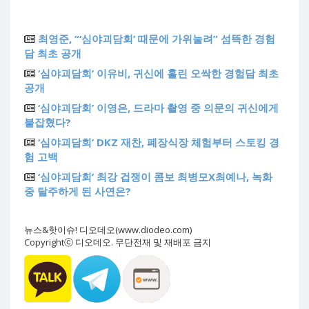
최영준, “‘심야괴담회’ 때문에 가위눌려” 섬뜩한 경험
담 최초 공개
‘심야괴담회’ 이유비, 귀신에 홀린 오싹한 경험담 최초
공개
‘심야괴담회’ 이영은, 드라마 촬영 중 의문의 귀신에게
붙잡혔다?
‘심야괴담회’ DKZ 재찬, 폐장식장 체험부터 스토킹 경
험 고백
‘심야괴담회’ 최강 겁쟁이 콤보 최병모X최예나, 녹화
중 탈주하게 된 사연은?
뉴스&핫이슈! 디오데오(www.diodeo.com)
Copyrightⓒ 디오데오. 무단전재 및 재배포 금지