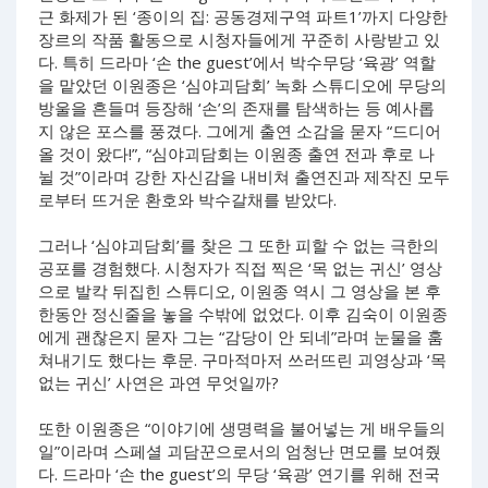
근 화제가 된 ‘종이의 집: 공동경제구역 파트1’까지 다양한
장르의 작품 활동으로 시청자들에게 꾸준히 사랑받고 있
다. 특히 드라마 ‘손 the guest’에서 박수무당 ‘육광’ 역할
을 맡았던 이원종은 ‘심야괴담회’ 녹화 스튜디오에 무당의
방울을 흔들며 등장해 ‘손’의 존재를 탐색하는 등 예사롭
지 않은 포스를 풍겼다. 그에게 출연 소감을 묻자 “드디어
올 것이 왔다!”, “심야괴담회는 이원종 출연 전과 후로 나
뉠 것”이라며 강한 자신감을 내비쳐 출연진과 제작진 모두
로부터 뜨거운 환호와 박수갈채를 받았다.
그러나 ‘심야괴담회’를 찾은 그 또한 피할 수 없는 극한의
공포를 경험했다. 시청자가 직접 찍은 ‘목 없는 귀신’ 영상
으로 발칵 뒤집힌 스튜디오, 이원종 역시 그 영상을 본 후
한동안 정신줄을 놓을 수밖에 없었다. 이후 김숙이 이원종
에게 괜찮은지 묻자 그는 “감당이 안 되네”라며 눈물을 훔
쳐내기도 했다는 후문. 구마적마저 쓰러뜨린 괴영상과 ‘목
없는 귀신’ 사연은 과연 무엇일까?
또한 이원종은 “이야기에 생명력을 불어넣는 게 배우들의
일”이라며 스페셜 괴담꾼으로서의 엄청난 면모를 보여줬
다. 드라마 ‘손 the guest’의 무당 ‘육광’ 연기를 위해 전국