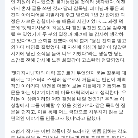
인 지원이 아니었으면 불가능했을 것이라 생각한다. 이전
까지 혼자 글을 쓰던 것과 달리 감독님, 피디님과 좋은 의
견과 아이디어를 치열하게 주고 받으며 1년 간 함께한 과
정은 새로운 경험이자 늘 배움의 시간이었다. 그 과정 덕
분에 ‘멧돼지사냥’이 처음보다 훨씬 발전된 모습을 갖추게
될 수 있었기에 두 분의 열정과 배려에 늘 감사히 생각하
고 있다”라고 소회를 전했다. 이와 함께 “당선 전화를 받고
외마디 비명을 질렀었다. 제 자신에 의심과 불안이 많았던
시기에 당선 소식을 들어 너무 기뻤다"라는 생생한 당선
소감을 전해 당시에 느낀 희열감이 고스란히 전달되었다.
‘멧돼지사냥’만의 매력 포인트가 무엇인지 묻는 질문에 대
해서는 “미스터리 스릴러 장르로서 거듭되는 반전이 매력
적인 이야기다. 반전을 더불어 보는 이들에게 거듭되는 질
문을 하는 이야기이기에 더욱 매력적이라고 생각한다. ‘우
리는 이 상황이라면 어떤 결정을 내릴 것인가? 우리는 이
상황에서 그를 이해할 수 있을 것인가?’와 같은 묵직한 질
문을 던지고, 이를 통해 어느 극단으로 치우치지 않는 보
편적인 이야기를 만들고자 했다”라고 답했다.
조범기 작가는 이번 작품이 첫 드라마인 만큼 임하는 각오
도 남달랐을 터. “감독님, 피디님과 함께 회의를 할 때마다