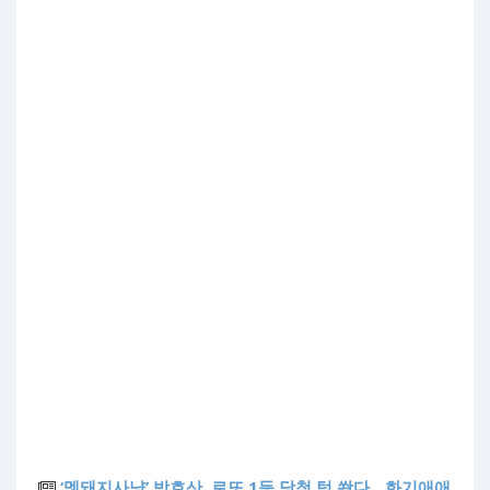
‘멧돼지사냥’ 박호산, 로또 1등 당첨 턱 쐈다…화기애애