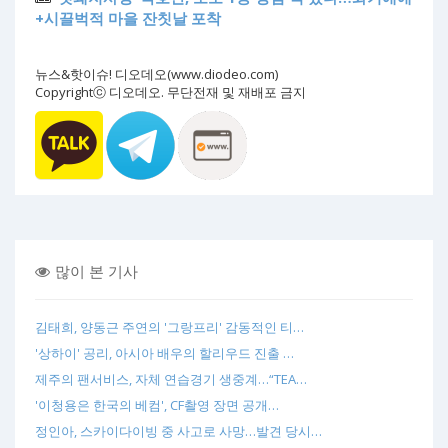
+시끌벅적 마을 잔칫날 포착
뉴스&핫이슈! 디오데오(www.diodeo.com)
Copyrightⓒ 디오데오. 무단전재 및 재배포 금지
많이 본 기사
김태희, 양동근 주연의 '그랑프리' 감동적인 티…
'상하이' 공리, 아시아 배우의 할리우드 진출 …
제주의 팬서비스, 자체 연습경기 생중계…“TEA…
'이청용은 한국의 베컴', CF촬영 장면 공개…
정인아, 스카이다이빙 중 사고로 사망…발견 당시…