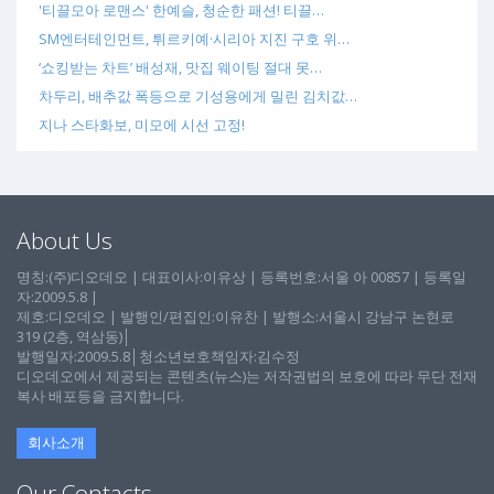
'티끌모아 로맨스' 한예슬, 청순한 패션! 티끌…
SM엔터테인먼트, 튀르키예·시리아 지진 구호 위…
‘쇼킹받는 차트’ 배성재, 맛집 웨이팅 절대 못…
차두리, 배추값 폭등으로 기성용에게 밀린 김치값…
지나 스타화보, 미모에 시선 고정!
About Us
명칭:(주)디오데오 | 대표이사:이유상 | 등록번호:서울 아 00857 | 등록일
자:2009.5.8 |
제호:디오데오 | 발행인/편집인:이유찬 | 발행소:서울시 강남구 논현로
319 (2층, 역삼동)│
발행일자:2009.5.8│청소년보호책임자:김수정
디오데오에서 제공되는 콘텐츠(뉴스)는 저작권법의 보호에 따라 무단 전재
복사 배포등을 금지합니다.
회사소개
Our Contacts