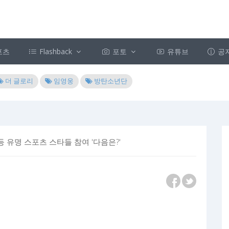
포츠
Flashback
포토
유튜브
공
더 글로리
임영웅
방탄소년단
 유명 스포츠 스타들 참여 '다음은?'