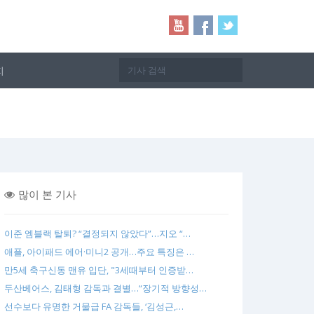
지
많이 본 기사
이준 엠블랙 탈퇴? “결정되지 않았다”…지오 “…
애플, 아이패드 에어·미니2 공개…주요 특징은 …
만5세 축구신동 맨유 입단, "3세때부터 인증받…
두산베어스, 김태형 감독과 결별…“장기적 방향성…
선수보다 유명한 거물급 FA 감독들, ‘김성근,…