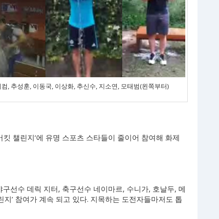
컴, 추성훈, 이동국, 이상화, 추신수, 지소연, 모태범(왼쪽부터)
버킷 챌린지’에 유명 스포츠 스타들이 줄이어 참여해 화제
구선수 데릭 지터, 축구선수 네이마르, 수니가, 호날두, 메
챌린지’ 참여가 계속 되고 있다. 지목하는 도전자들마저도 톱