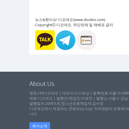
뉴스&핫이슈! 디오데오(www.diodeo.com)
Copyrightⓒ 디오데오. 무단전재 및 재배포 금지
About Us
명칭:(주)디오데오 | 대표이사:이유상 | 등록번호:서울 아 00857 
제호:디오데오 | 발행인/편집인:이유찬 | 발행소:서울시 강남구 논
발행일자:2009.5.8│청소년보호책임자:김수정
디오데오에서 제공되는 콘텐츠(뉴스)는 저작권법의 보호에 따
니다.
회사소개