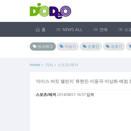
홈
NEWS ALL
연예
스
뉴스태그
이승기
손흥민
송중기
Home
기사
스포츠/레저
‘아이스 버킷 챌린지’ 류현진-이동국-이상화-베컴 등
스포츠/레저
2014/08/21 16:57 입력