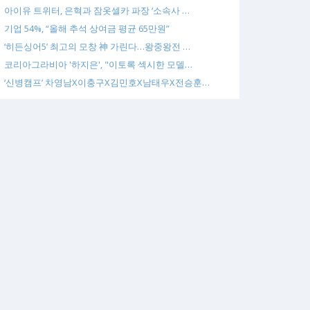
아이유 트위터, 은혁과 잠옷셀카 파장 ‘소속사 …
기업 54%, “올해 추석 상여금 평균 65만원”
‘히든싱어5’ 최고의 모창 神 가린다…왕중왕전 …
코리아그라비아 '하지은', "이토록 섹시한 모델…
‘신병캠프’ 차영남X이충구X김민호X남태우X전승훈…