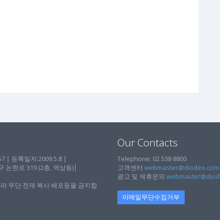
Our Contacts
| 등록일자:2009.5.8 |
Telephone: 02 538 8800
현로 319 (2층, 역삼동)│
고객센터
webmaster@diodeo.com
광고 및 제휴문의
webmaster@diod
라 무단 전재 복사 배포등을 금지합
이메일무단수집거부