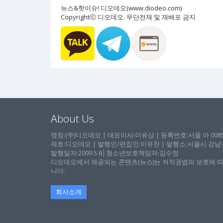
뉴스&핫이슈! 디오데오(www.diodeo.com)
Copyrightⓒ 디오데오. 무단전재 및 재배포 금지
About Us
명칭:(주)디오데오 | 대표이사:이유상 | 등록번호:서울 아 00857 
제호:디오데오 | 발행인/편집인:이유찬 | 발행소:서울시 강남구 논
발행일자:2009.5.8│청소년보호책임자:김수정
디오데오에서 제공되는 콘텐츠(뉴스)는 저작권법의 보호에 따
니다.
회사소개