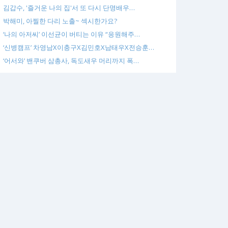
김갑수, '즐거운 나의 집'서 또 다시 단명배우…
박해미, 아찔한 다리 노출~ 섹시한가요?
‘나의 아저씨’ 이선균이 버티는 이유 “응원해주…
‘신병캠프’ 차영남X이충구X김민호X남태우X전승훈…
‘어서와’ 밴쿠버 삼총사, 독도새우 머리까지 폭…