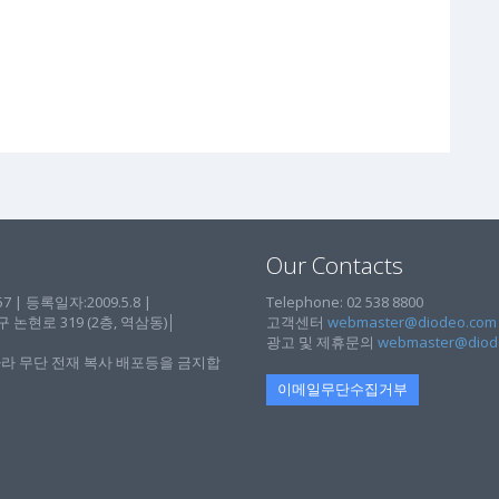
Our Contacts
| 등록일자:2009.5.8 |
Telephone: 02 538 8800
현로 319 (2층, 역삼동)│
고객센터
webmaster@diodeo.com
광고 및 제휴문의
webmaster@diod
라 무단 전재 복사 배포등을 금지합
이메일무단수집거부