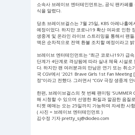
소속사 브레이브 엔터테인먼트는, 공식 팬카페를 통해 
식을 알렸다.
당초 브레이브걸스는 7월 25일, KBS 아레나홀
예정이었다. 하지만 코로나19 확산 여파로 인한 
생중계 및 온라인 라이브 스트리밍을 통해서 팬들
액은 순차적으로 전액 환불 조치할 예정이라고 밝
브레이브 엔터테인먼트는 “최근 코로나19가 급속
단계가 4단계로 격상됨에 따라 실내 체육 시설로
다. 하지만 팬 여러분과의 만남은 연기 또는 취소가
국 CGV에서 '2021 Brave Girls 1st Fan Me
정”이라고 전했다. 그러면서 “CGV 극장 생중계 안
한편, 브레이브걸스의 첫 번째 팬미팅 ‘SUMMER 
해 시청할 수 있으며 선명한 화질과 깔끔한 음질로
티켓 예매는 오는 25일까지 가능하며 자세한 사항
( 사진 = 브레이브 엔터테인먼트 )
김수정 기자
pretty_sj@diodeo.com