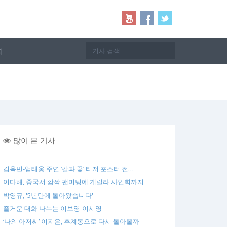
지
많이 본 기사
김옥빈-엄태웅 주연 ‘칼과 꽃’ 티저 포스터 전…
이다해, 중국서 깜짝 팬미팅에 게릴라 사인회까지
박영규, '5년만에 돌아왔습니다'
즐거운 대화 나누는 이보영-이시영
‘나의 아저씨’ 이지은, 후계동으로 다시 돌아올까