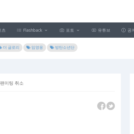
포츠
Flashback
포토
유튜브
공
더 글로리
임영웅
방탄소년단
 팬미팅 취소