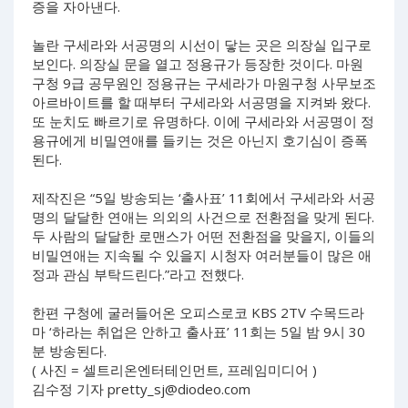
증을 자아낸다.
놀란 구세라와 서공명의 시선이 닿는 곳은 의장실 입구로
보인다. 의장실 문을 열고 정용규가 등장한 것이다. 마원
구청 9급 공무원인 정용규는 구세라가 마원구청 사무보조
아르바이트를 할 때부터 구세라와 서공명을 지켜봐 왔다.
또 눈치도 빠르기로 유명하다. 이에 구세라와 서공명이 정
용규에게 비밀연애를 들키는 것은 아닌지 호기심이 증폭
된다.
제작진은 “5일 방송되는 ‘출사표’ 11회에서 구세라와 서공
명의 달달한 연애는 의외의 사건으로 전환점을 맞게 된다.
두 사람의 달달한 로맨스가 어떤 전환점을 맞을지, 이들의
비밀연애는 지속될 수 있을지 시청자 여러분들이 많은 애
정과 관심 부탁드린다.”라고 전했다.
한편 구청에 굴러들어온 오피스로코 KBS 2TV 수목드라
마 ‘하라는 취업은 안하고 출사표’ 11회는 5일 밤 9시 30
분 방송된다.
( 사진 = 셀트리온엔터테인먼트, 프레임미디어 )
김수정 기자
pretty_sj@diodeo.com