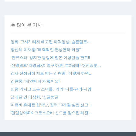
많이 본 기사
영화 '고사2' 티저 예고편 파격영상, 슬픈멜로…
황신혜-이재황 “매력적인 연상연하 커플”
'한류스타' 강지환 등장에 일본 여성팬들 환호!!
‘신병캠프’ 차영남X이충구X김민호X남태우X전승훈…
강사 선생님께 지도 받는 김현중, '이렇게 하면…
김현중, '페인팅 제가 했어요!'
인형 가지고 노는 소녀들, '카라' 니콜-규리-지영
금메달 건 이상화, '싱글벙글'
이유비 휴대폰 협박남, 징역 10개월 실형 선고…
‘팬텀싱어4’ K-크로스오버 신드롬 일으킨 레전…