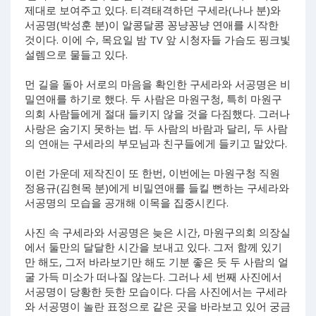
제대로 보여주고 있다. 티격태격하던 구세라(나나 분)와
서공명(박성훈 분)이 알콩달콩 꽁냥꽁냥 연애를 시작한
것이다. 이에 수, 목요일 밤 TV 앞 시청자들 가슴도 핑크빛
설렘으로 물들고 있다.
먼 길을 돌아 서로의 마음을 확인한 구세라와 서공명은 비
밀연애를 하기로 했다. 두 사람은 마원구청, 특히 마원구
의회 사람들에게 절대 들키지 않을 것을 다짐했다. 그러나
사랑은 숨기지 못하는 법. 두 사람의 바람과 달리, 두 사람
의 연애는 구세라의 부모님과 친구들에게 들키고 말았다.
이런 가운데 제작진이 또 한번, 이번에는 마원구청 직원
정용규(김현목 분)에게 비밀연애를 들킬 뻔하는 구세라와
서공명의 모습을 공개해 이목을 집중시킨다.
사진 속 구세라와 서공명은 늦은 시간, 마원구의회 의장실
에서 둘만의 달달한 시간을 보내고 있다. 그저 함께 있기
만 해도, 그저 바라보기만 해도 기분 좋은 듯 두 사람의 얼
굴 가득 미소가 떠나질 않는다. 그러나 세 번째 사진에서
서공명이 당황한 듯한 모습이다. 다음 사진에서는 구세라
와 서공명이 놀란 표정으로 같은 곳을 바라보고 있어 궁금