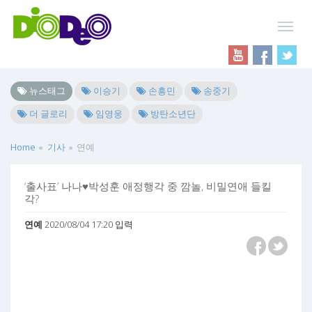
뉴스태그
이승기
손흥민
송중기
더 글로리
임영웅
방탄소년단
Home
기사
연예
‘출사표’ 나나♥박성훈 애정행각 중 깜놀, 비밀연애 들킬
각?
연예
2020/08/04 17:20 입력