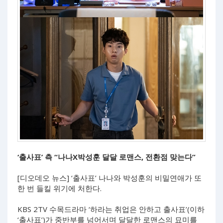
‘출사표’ 측 “나나X박성훈 달달 로맨스, 전환점 맞는다”
[디오데오 뉴스] ‘출사표’ 나나와 박성훈의 비밀연애가 또
한 번 들킬 위기에 처한다.
KBS 2TV 수목드라마 ‘하라는 취업은 안하고 출사표’(이하
‘출사표’)가 중반부를 넘어서며 달달한 로맨스의 묘미를