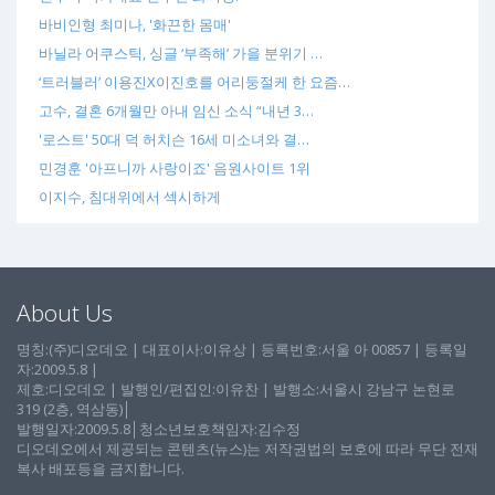
바비인형 최미나, '화끈한 몸매'
바닐라 어쿠스틱, 싱글 ‘부족해’ 가을 분위기 …
‘트러블러’ 이용진X이진호를 어리둥절케 한 요즘…
고수, 결혼 6개월만 아내 임신 소식 “내년 3…
'로스트' 50대 덕 허치슨 16세 미소녀와 결…
민경훈 '아프니까 사랑이죠' 음원사이트 1위
이지수, 침대위에서 섹시하게
About Us
명칭:(주)디오데오 | 대표이사:이유상 | 등록번호:서울 아 00857 | 등록일
자:2009.5.8 |
제호:디오데오 | 발행인/편집인:이유찬 | 발행소:서울시 강남구 논현로
319 (2층, 역삼동)│
발행일자:2009.5.8│청소년보호책임자:김수정
디오데오에서 제공되는 콘텐츠(뉴스)는 저작권법의 보호에 따라 무단 전재
복사 배포등을 금지합니다.