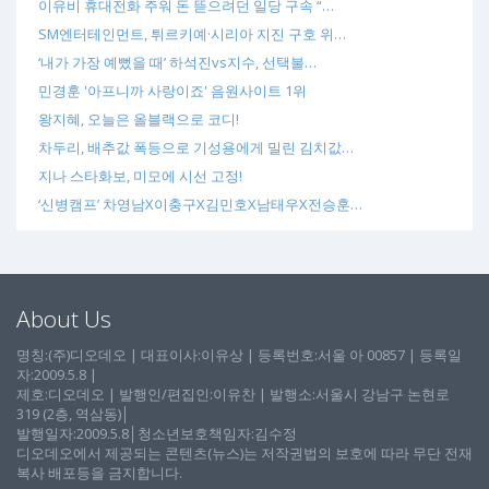
이유비 휴대전화 주워 돈 뜯으려던 일당 구속 “…
SM엔터테인먼트, 튀르키예·시리아 지진 구호 위…
‘내가 가장 예뻤을 때’ 하석진vs지수, 선택불…
민경훈 '아프니까 사랑이죠' 음원사이트 1위
왕지혜, 오늘은 올블랙으로 코디!
차두리, 배추값 폭등으로 기성용에게 밀린 김치값…
지나 스타화보, 미모에 시선 고정!
‘신병캠프’ 차영남X이충구X김민호X남태우X전승훈…
About Us
명칭:(주)디오데오 | 대표이사:이유상 | 등록번호:서울 아 00857 | 등록일
자:2009.5.8 |
제호:디오데오 | 발행인/편집인:이유찬 | 발행소:서울시 강남구 논현로
319 (2층, 역삼동)│
발행일자:2009.5.8│청소년보호책임자:김수정
디오데오에서 제공되는 콘텐츠(뉴스)는 저작권법의 보호에 따라 무단 전재
복사 배포등을 금지합니다.