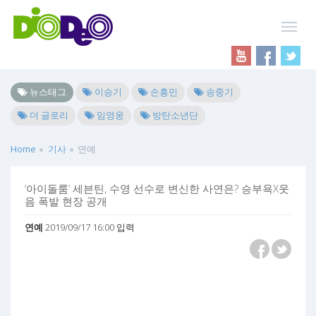
뉴스태그
이승기
손흥민
송중기
더 글로리
임영웅
방탄소년단
Home
기사
연예
‘아이돌룸’ 세븐틴, 수영 선수로 변신한 사연은? 승부욕X웃
음 폭발 현장 공개
연예
2019/09/17 16:00 입력