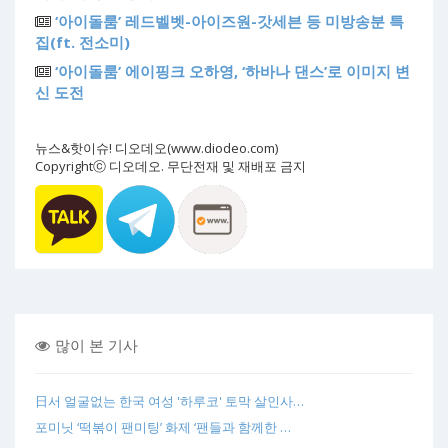
‘아이돌룸’ 레드벨벳-아이즈원-갓세븐 등 미방송분 특
집(ft. 전소미)
‘아이돌룸’ 에이핑크 오하영, ‘하바나 댄스’로 이미지 변
신 도전
뉴스&핫이슈! 디오데오(www.diodeo.com)
Copyrightⓒ 디오데오. 무단전재 및 재배포 금지
많이 본 기사
日서 얼굴없는 한국 여성 '하루코' 토막 살인사…
포미닛 ‘떡볶이 팬미팅’ 화제 ‘팬들과 함께한 …