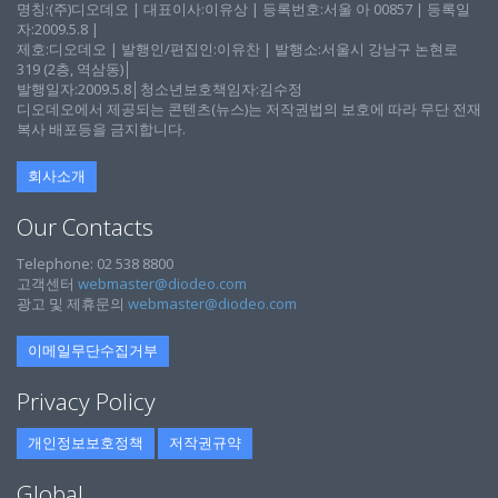
명칭:(주)디오데오 | 대표이사:이유상 | 등록번호:서울 아 00857 | 등록일
자:2009.5.8 |
제호:디오데오 | 발행인/편집인:이유찬 | 발행소:서울시 강남구 논현로
319 (2층, 역삼동)│
발행일자:2009.5.8│청소년보호책임자:김수정
디오데오에서 제공되는 콘텐츠(뉴스)는 저작권법의 보호에 따라 무단 전재
복사 배포등을 금지합니다.
회사소개
Our Contacts
Telephone: 02 538 8800
고객센터
webmaster@diodeo.com
광고 및 제휴문의
webmaster@diodeo.com
이메일무단수집거부
Privacy Policy
개인정보보호정책
저작권규약
Global