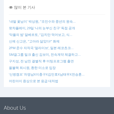
많이 본 기사
'내딸 꽃님이' 박상원, "조민수와 중년의 원숙…
왓챠플레이, 29일 ‘나의 눈부신 친구’ 독점 공개
‘악플의 밤’ 알베르토, “김치만 먹어보고, 식…
신예 신고은, "고아라 닮았다!" 화제
2PM 준수 자작곡 ‘얼라이브’, 일본 레코쵸크…
SM걸그룹 밀크 출신 김보미, 전속계약 체결하고…
구지성, 전 남친 결별직 후 미팅프로그램 출연
올블랙 최시원, 환한 미소로 입장
‘신병캠프’ 차영남X이충구X김민호X남태우X전승훈…
어린아이 증상으로 본 응급 대처법
About Us