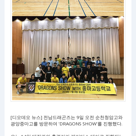
[디오데오 뉴스] 전남드래곤즈는 9일 오전 순천청암고와
광양중마고를 방문하여 ‘DRAGONS SHOW’를 진행했다.