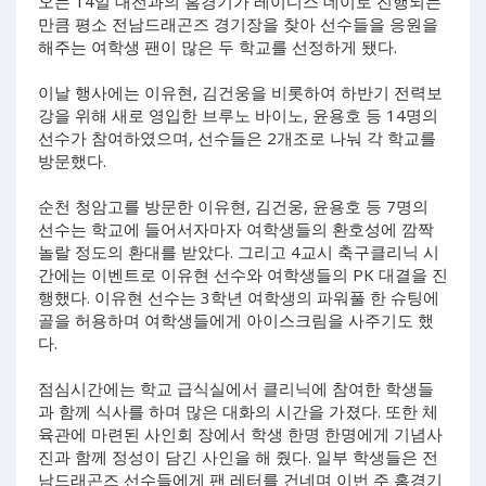
오는 14일 대전과의 홈경기가 레이디스 데이로 진행되는
만큼 평소 전남드래곤즈 경기장을 찾아 선수들을 응원을
해주는 여학생 팬이 많은 두 학교를 선정하게 됐다.
이날 행사에는 이유현, 김건웅을 비롯하여 하반기 전력보
강을 위해 새로 영입한 브루노 바이노, 윤용호 등 14명의
선수가 참여하였으며, 선수들은 2개조로 나눠 각 학교를
방문했다.
순천 청암고를 방문한 이유현, 김건웅, 윤용호 등 7명의
선수는 학교에 들어서자마자 여학생들의 환호성에 깜짝
놀랄 정도의 환대를 받았다. 그리고 4교시 축구클리닉 시
간에는 이벤트로 이유현 선수와 여학생들의 PK 대결을 진
행했다. 이유현 선수는 3학년 여학생의 파워풀 한 슈팅에
골을 허용하며 여학생들에게 아이스크림을 사주기도 했
다.
점심시간에는 학교 급식실에서 클리닉에 참여한 학생들
과 함께 식사를 하며 많은 대화의 시간을 가졌다. 또한 체
육관에 마련된 사인회 장에서 학생 한명 한명에게 기념사
진과 함께 정성이 담긴 사인을 해 줬다. 일부 학생들은 전
남드래곤즈 선수들에게 팬 레터를 건네며 이번 주 홈경기