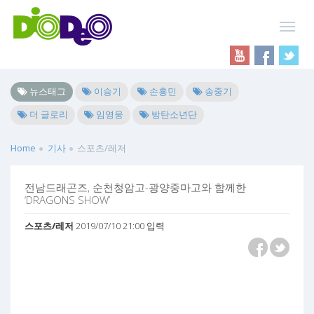
뉴스태그
이승기
손흥민
송중기
더 글로리
임영웅
방탄소년단
Home
기사
스포츠/레저
전남드래곤즈, 순천청암고-광양중마고와 함께한
‘DRAGONS SHOW’
스포츠/레저
2019/07/10 21:00 입력