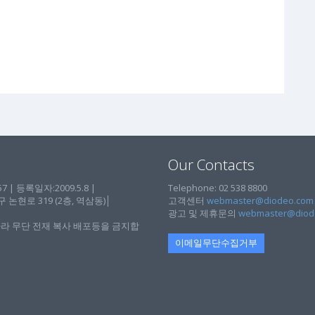
Our Contacts
| 등록일자:2009.5.8 |
Telephone: 02 538 8800
현로 319 (2층, 역삼동)│
고객센터
webmaster@diodeo.com
광고 및 제휴문의
webmaster@diod
라 무단 전재 복사 배포등을 금지합
이메일무단수집거부