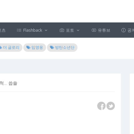
포츠
Flashback
포토
유튜브
공
더 글로리
임영웅
방탄소년단
투척… 씁쓸