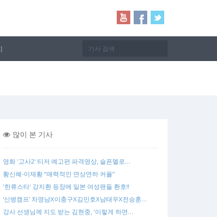
지
많이 본 기사
영화 '고사2' 티저 예고편 파격영상, 슬픈멜로…
황신혜-이재황 “매력적인 연상연하 커플”
'한류스타' 강지환 등장에 일본 여성팬들 환호!!
‘신병캠프’ 차영남X이충구X김민호X남태우X전승훈…
강사 선생님께 지도 받는 김현중, '이렇게 하면…