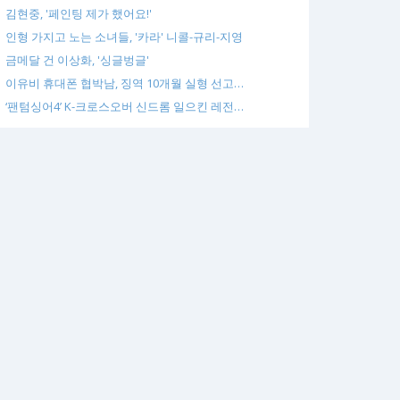
김현중, '페인팅 제가 했어요!'
인형 가지고 노는 소녀들, '카라' 니콜-규리-지영
금메달 건 이상화, '싱글벙글'
이유비 휴대폰 협박남, 징역 10개월 실형 선고…
‘팬텀싱어4’ K-크로스오버 신드롬 일으킨 레전…