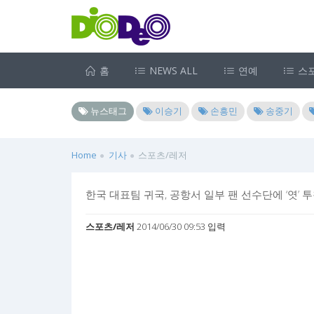
홈
NEWS ALL
연예
스
뉴스태그
이승기
손흥민
송중기
Home
기사
스포츠/레저
한국 대표팀 귀국, 공항서 일부 팬 선수단에 ‘엿’ 
스포츠/레저
2014/06/30 09:53 입력