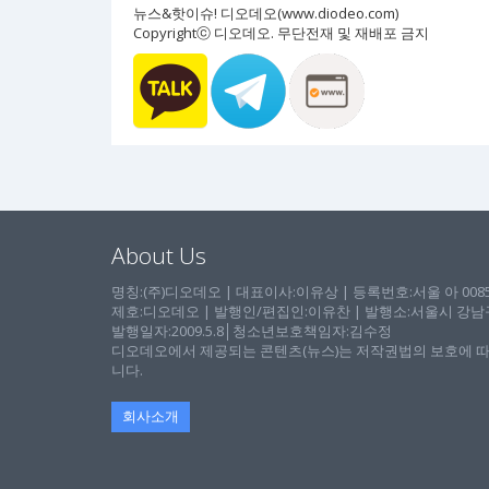
뉴스&핫이슈! 디오데오(www.diodeo.com)
Copyrightⓒ 디오데오. 무단전재 및 재배포 금지
About Us
명칭:(주)디오데오 | 대표이사:이유상 | 등록번호:서울 아 00857 
제호:디오데오 | 발행인/편집인:이유찬 | 발행소:서울시 강남구 논
발행일자:2009.5.8│청소년보호책임자:김수정
디오데오에서 제공되는 콘텐츠(뉴스)는 저작권법의 보호에 따
니다.
회사소개