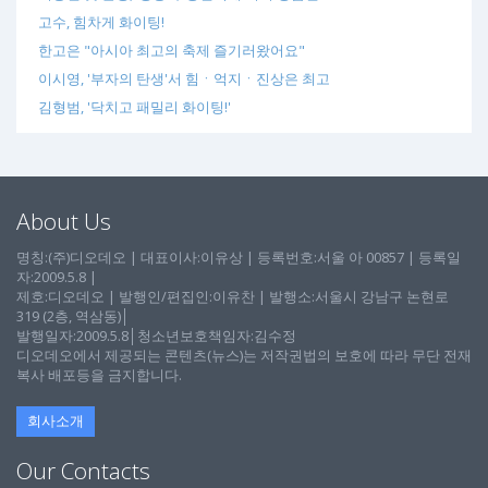
고수, 힘차게 화이팅!
한고은 "아시아 최고의 축제 즐기러왔어요"
이시영, '부자의 탄생'서 힘ㆍ억지ㆍ진상은 최고
김형범, '닥치고 패밀리 화이팅!'
About Us
명칭:(주)디오데오 | 대표이사:이유상 | 등록번호:서울 아 00857 | 등록일
자:2009.5.8 |
제호:디오데오 | 발행인/편집인:이유찬 | 발행소:서울시 강남구 논현로
319 (2층, 역삼동)│
발행일자:2009.5.8│청소년보호책임자:김수정
디오데오에서 제공되는 콘텐츠(뉴스)는 저작권법의 보호에 따라 무단 전재
복사 배포등을 금지합니다.
회사소개
Our Contacts