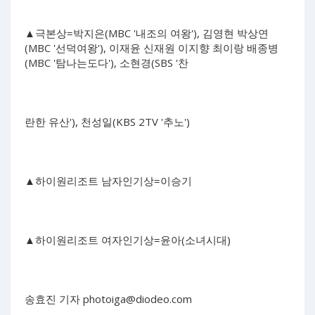
▲극본상=박지은(MBC '내조의 여왕'), 김영현 박상연
(MBC '선덕여왕'), 이재윤 신재원 이지향 최이랑 배종병
(MBC '탐나는도다'), 소현경(SBS '찬
란한 유산'), 천성일(KBS 2TV '추노')
▲하이원리조트 남자인기상=이승기
▲하이원리조트 여자인기상=윤아(소녀시대)
송효진 기자
photoiga@diodeo.com