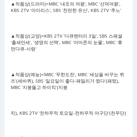
▲작품상(드라마)=MBC '내조의 여왕', MBC '선덕여왕',
KBS 2TV '아이리스', SBS '찬란한 유산', KBS 2TV '추노'
▲작품상(교양)=KBS 2TV '다큐멘터리 3일', SBS 스페셜
'출세만세', '생명의 선택', MBC '아마존의 눈물', MBC '휴
먼다큐-사랑'
▲작품상(예능)=MBC '무한도전', MBC '세상을 바꾸는 퀴
즈'(세바퀴), SBS '일요일이 좋다-패밀리가 떴다'(패떴),
MBC '지붕뚫고 하이킥'(지붕
킥), KBS 2TV '천하무적 토요일-천하무적 야구단'(천무단)