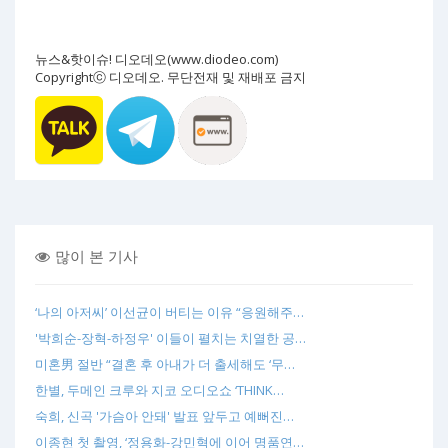
뉴스&핫이슈! 디오데오(www.diodeo.com)
Copyrightⓒ 디오데오. 무단전재 및 재배포 금지
많이 본 기사
‘나의 아저씨’ 이선균이 버티는 이유 “응원해주…
'박희순-장혁-하정우' 이들이 펼치는 치열한 공…
미혼男 절반 “결혼 후 아내가 더 출세해도 ‘무…
한별, 두메인 크루와 지코 오디오쇼 ‘THINK…
숙희, 신곡 '가슴아 안돼' 발표 앞두고 예뻐진…
이종현 첫 촬영, ‘정용화-강민혁에 이어 명품연…