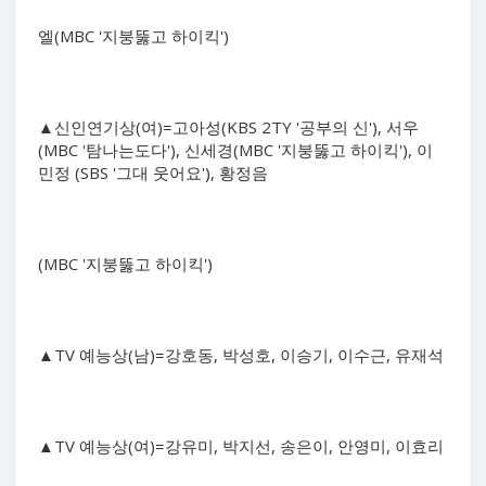
엘(MBC '지붕뚫고 하이킥')
▲신인연기상(여)=고아성(KBS 2TY '공부의 신'), 서우
(MBC '탐나는도다'), 신세경(MBC '지붕뚫고 하이킥'), 이
민정 (SBS '그대 웃어요'), 황정음
(MBC '지붕뚫고 하이킥')
▲TV 예능상(남)=강호동, 박성호, 이승기, 이수근, 유재석
▲TV 예능상(여)=강유미, 박지선, 송은이, 안영미, 이효리