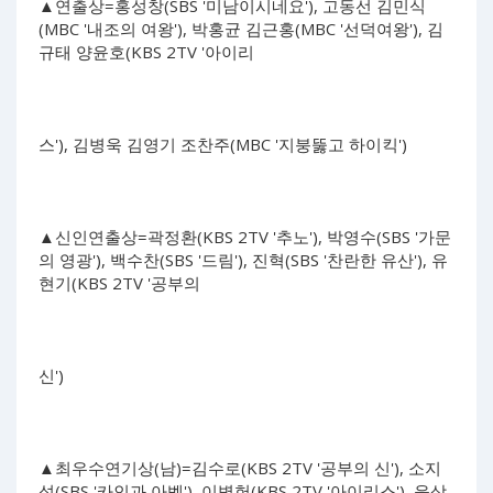
▲연출상=홍성창(SBS '미남이시네요'), 고동선 김민식
(MBC '내조의 여왕'), 박홍균 김근홍(MBC '선덕여왕'), 김
규태 양윤호(KBS 2TV '아이리
스'), 김병욱 김영기 조찬주(MBC '지붕뚫고 하이킥')
▲신인연출상=곽정환(KBS 2TV '추노'), 박영수(SBS '가문
의 영광'), 백수찬(SBS '드림'), 진혁(SBS '찬란한 유산'), 유
현기(KBS 2TV '공부의
신')
▲최우수연기상(남)=김수로(KBS 2TV '공부의 신'), 소지
섭(SBS '카인과 아벨'), 이병헌(KBS 2TV '아이리스'), 윤상