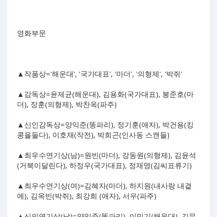
영화부문
▲작품상='해운대', '국가대표', '마더', '의형제', '박쥐'
▲감독상=윤제균(해운대), 김용화(국가대표), 봉준호(마
더), 장훈(의형제), 박찬옥(파주)
▲신인감독상=양익준(똥파리), 정기훈(애자), 박건용(킹
콩을들다), 이호재(작전), 박희곤(인사동 스캔들)
▲최우수연기상(남)=원빈(마더), 강동원(의형제), 김윤석
(거북이달린다), 하정우(국가대표), 정재영(김씨표류기)
▲최우수연기상(여)=김혜자(마더), 하지원(내사랑 내곁
에), 김옥빈(박쥐), 최강희 (애자), 서우(파주)
▲신인연기상(남)=양익준(똥파리), 이민기(해운대), 김무