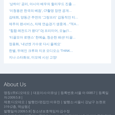
'상하이' 공리, 아시아 배우의 할리우드 진출 …
'이청용은 한국의 베컴', CF촬영 장면 공개…
김태희, 양동근 주연의 '그랑프리' 감동적인 티…
제주의 팬서비스, 자체 연습경기 생중계…“TEA…
“힙합 레전드가 왔다” DJ 프리미어, 오늘(1…
'티끌모아 로맨스' 한예슬, 청순한 패션! 티끌…
정용화, '내년엔 가수로 다시 올께요'
한별, 두메인 크루와 지코 오디오쇼 ‘THINK…
지나 스타화보, 미모에 시선 고정!
About Us
명칭:(주)디오데오 | 대표이사:이유상 | 등록번호:서울 아 00857 | 등록일
자:2009.5.8 |
제호:디오데오 | 발행인/편집인:이유찬 | 발행소:서울시 강남구 논현로
319 (2층, 역삼동)│
발행일자:2009.5.8│청소년보호책임자:김수정