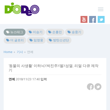
뉴스태그
이승기
손흥민
송중기
더 글로리
임영웅
방탄소년단
Home
기사
연예
‘동물의 사생활’ 이하늬X박진주X엘X성열, 리얼 다큐 제작
기
연예
2018/11/23 17:40 입력