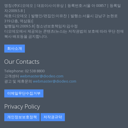
명칭:(주)디오데오 | 대표이사:이유상 | 등록번호:서울 아 00857 | 등록일
자:2009.5.8 |
제호:디오데오 | 발행인/편집인:이유찬 | 발행소:서울시 강남구 논현로
319 (2층, 역삼동)│
발행일자:2009.5.8│청소년보호책임자:김수정
디오데오에서 제공되는 콘텐츠(뉴스)는 저작권법의 보호에 따라 무단 전재
복사 배포등을 금지합니다.
회사소개
Our Contacts
Telephone: 02 538 8800
고객센터
webmaster@diodeo.com
광고 및 제휴문의
webmaster@diodeo.com
이메일무단수집거부
Privacy Policy
개인정보보호정책
저작권규약