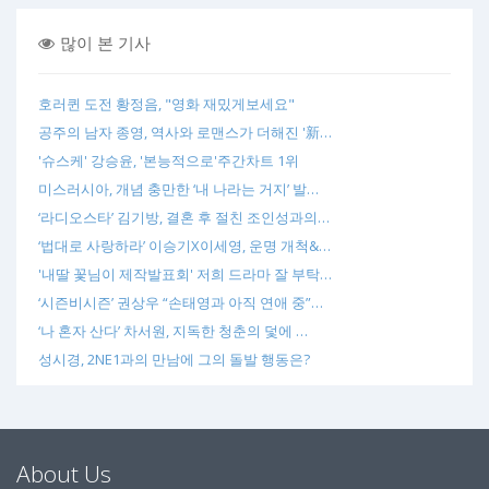
많이 본 기사
호러퀸 도전 황정음, "영화 재밌게보세요"
공주의 남자 종영, 역사와 로맨스가 더해진 '新…
'슈스케' 강승윤, '본능적으로'주간차트 1위
미스러시아, 개념 충만한 ‘내 나라는 거지’ 발…
‘라디오스타’ 김기방, 결혼 후 절친 조인성과의…
‘법대로 사랑하라’ 이승기X이세영, 운명 개척&…
'내딸 꽃님이 제작발표회' 저희 드라마 잘 부탁…
‘시즌비시즌’ 권상우 “손태영과 아직 연애 중”…
‘나 혼자 산다’ 차서원, 지독한 청춘의 덫에 …
성시경, 2NE1과의 만남에 그의 돌발 행동은?
About Us