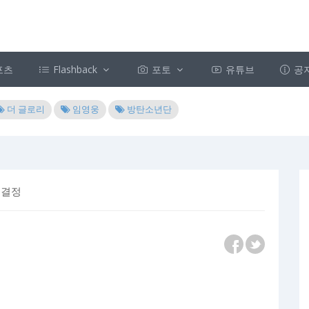
포츠
Flashback
포토
유튜브
공
더 글로리
임영웅
방탄소년단
 결정