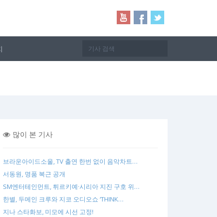
지
많이 본 기사
브라운아이드소울, TV 출연 한번 없이 음악차트…
서동원, 명품 복근 공개
SM엔터테인먼트, 튀르키예·시리아 지진 구호 위…
한별, 두메인 크루와 지코 오디오쇼 ‘THINK…
지나 스타화보, 미모에 시선 고정!