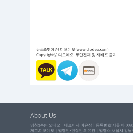
뉴스&핫이슈! 디오데오(www.diodeo.com)
Copyrightⓒ 디오데오. 무단전재 및 재배포 금지
About Us
명칭:(주)디오데오 | 대표이사:이유상 | 등록번호:서울 아 00857 
제호:디오데오 | 발행인/편집인:이유찬 | 발행소:서울시 강남구 논