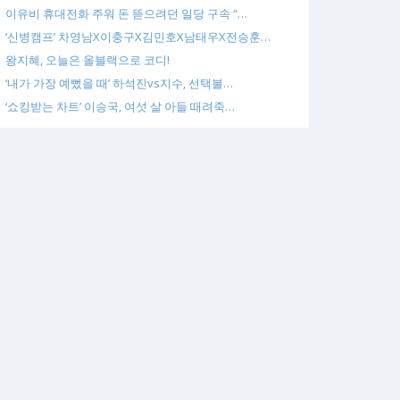
이유비 휴대전화 주워 돈 뜯으려던 일당 구속 “…
‘신병캠프’ 차영남X이충구X김민호X남태우X전승훈…
왕지혜, 오늘은 올블랙으로 코디!
‘내가 가장 예뻤을 때’ 하석진vs지수, 선택불…
‘쇼킹받는 차트’ 이승국, 여섯 살 아들 때려죽…