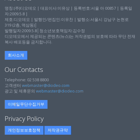
명칭:(주)디오데오 | 대표이사:이유상 | 등록번호:서울 아 00857 | 등록일
자:2009.5.8 |
제호:디오데오 | 발행인/편집인:이유찬 | 발행소:서울시 강남구 논현로
319 (2층, 역삼동)│
발행일자:2009.5.8│청소년보호책임자:김수정
디오데오에서 제공되는 콘텐츠(뉴스)는 저작권법의 보호에 따라 무단 전재
복사 배포등을 금지합니다.
회사소개
Our Contacts
Telephone: 02 538 8800
고객센터
webmaster@diodeo.com
광고 및 제휴문의
webmaster@diodeo.com
이메일무단수집거부
Privacy Policy
개인정보보호정책
저작권규약