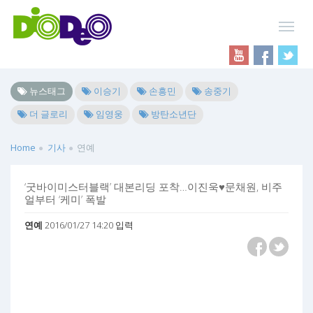
뉴스태그
이승기
손흥민
송중기
더 글로리
임영웅
방탄소년단
Home
기사
연예
‘굿바이미스터블랙’ 대본리딩 포착…이진욱♥문채원, 비주
얼부터 ‘케미’ 폭발
연예
2016/01/27 14:20 입력