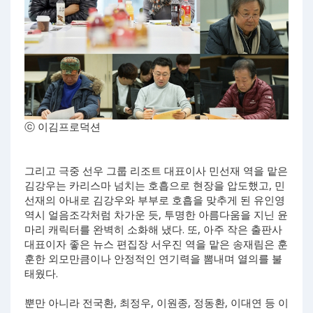
ⓒ 이김프로덕션
그리고 극중 선우 그룹 리조트 대표이사 민선재 역을 맡은
김강우는 카리스마 넘치는 호흡으로 현장을 압도했고, 민
선재의 아내로 김강우와 부부로 호흡을 맞추게 된 유인영
역시 얼음조각처럼 차가운 듯, 투명한 아름다움을 지닌 윤
마리 캐릭터를 완벽히 소화해 냈다. 또, 아주 작은 출판사
대표이자 좋은 뉴스 편집장 서우진 역을 맡은 송재림은 훈
훈한 외모만큼이나 안정적인 연기력을 뽐내며 열의를 불
태웠다.
뿐만 아니라 전국환, 최정우, 이원종, 정동환, 이대연 등 이