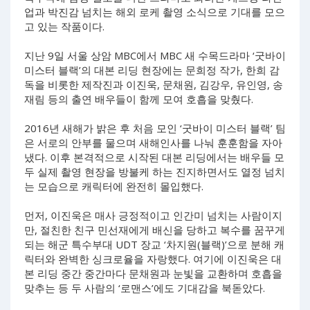
업과 박진감 넘치는 해외 로케 촬영 소식으로 기대를 모으
고 있는 작품이다.
지난 9일 서울 상암 MBC에서 MBC 새 수목드라마 ‘굿바이
미스터 블랙’의 대본 리딩 현장에는 문희정 작가, 한희 감
독을 비롯한 제작진과 이진욱, 문채원, 김강우, 유인영, 송
재림 등의 출연 배우들이 함께 모여 호흡을 맞췄다.
2016년 새해가 밝은 후 처음 모인 ‘굿바이 미스터 블랙’ 팀
은 서로의 안부를 물으며 새해인사를 나눠 훈훈함을 자아
냈다. 이후 본격적으로 시작된 대본 리딩에서는 배우들 모
두 실제 촬영 현장을 방불케 하는 진지하면서도 열정 넘치
는 모습으로 캐릭터에 완전히 몰입했다.
먼저, 이진욱은 매사 긍정적이고 인간미 넘치는 사람이지
만, 절친한 친구 민선재에게 배신을 당하고 복수를 꿈꾸게
되는 해군 특수부대 UDT 장교 ‘차지원(블랙)’으로 분해 캐
릭터와 완벽한 싱크로율을 자랑했다. 여기에 이진욱은 대
본 리딩 중간 중간마다 문채원과 눈빛을 교환하며 호흡을
맞추는 등 두 사람의 ‘로맨스’에도 기대감을 북돋았다.