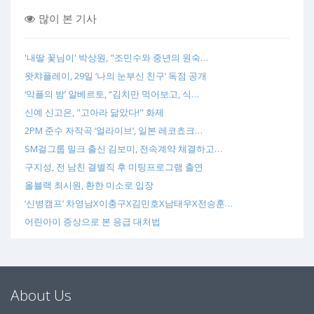
많이 본 기사
'내딸 꽃님이' 박상원, "조민수와 중년의 원숙…
왓챠플레이, 29일 ‘나의 눈부신 친구’ 독점 공개
‘악플의 밤’ 알베르토, “김치만 먹어보고, 식…
신예 신고은, "고아라 닮았다!" 화제
2PM 준수 자작곡 ‘얼라이브’, 일본 레코쵸크…
SM걸그룹 밀크 출신 김보미, 전속계약 체결하고…
구지성, 전 남친 결별직 후 미팅프로그램 출연
올블랙 최시원, 환한 미소로 입장
‘신병캠프’ 차영남X이충구X김민호X남태우X전승훈…
어린아이 증상으로 본 응급 대처법
About Us