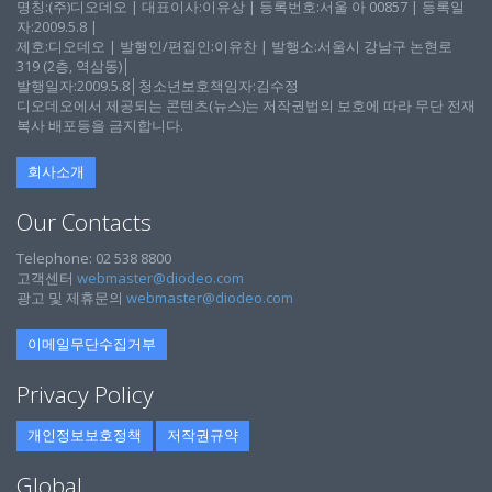
명칭:(주)디오데오 | 대표이사:이유상 | 등록번호:서울 아 00857 | 등록일
자:2009.5.8 |
제호:디오데오 | 발행인/편집인:이유찬 | 발행소:서울시 강남구 논현로
319 (2층, 역삼동)│
발행일자:2009.5.8│청소년보호책임자:김수정
디오데오에서 제공되는 콘텐츠(뉴스)는 저작권법의 보호에 따라 무단 전재
복사 배포등을 금지합니다.
회사소개
Our Contacts
Telephone: 02 538 8800
고객센터
webmaster@diodeo.com
광고 및 제휴문의
webmaster@diodeo.com
이메일무단수집거부
Privacy Policy
개인정보보호정책
저작권규약
Global