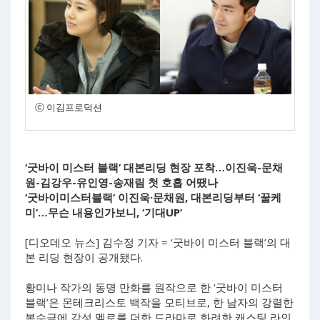
ⓒ 이김프로덕션
‘굿바이 미스터 블랙’ 대본리딩 현장 포착…이진욱-문채
원-김강우-유인영-송재림 첫 호흡 어땠나
‘굿바이미스터블랙’ 이진욱·문채원, 대본리딩부터 ‘꿀케
미’…무슨 내용인가보니, ‘기대UP’
[디오데오 뉴스] 김수정 기자 = ‘굿바이 미스터 블랙’의 대
본 리딩 현장이 공개됐다.
황미나 작가의 동명 만화를 원작으로 한 ‘굿바이 미스터
블랙’은 몬테크리스토 백작을 모티브로, 한 남자의 강렬한
복수극에 감성 멜로를 더한 드라마로 화려한 캐스팅 라인