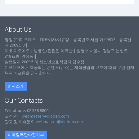
About Us
명칭:(주)디오데오 | 대표이사:이유상 | 등록번호:서울 아 00857 | 등록일
자:2009.5.8 |
제호:디오데오 | 발행인/편집인:이유찬 | 발행소:서울시 강남구 논현로
319 (2층, 역삼동)│
발행일자:2009.5.8│청소년보호책임자:김수정
디오데오에서 제공되는 콘텐츠(뉴스)는 저작권법의 보호에 따라 무단 전재
복사 배포등을 금지합니다.
회사소개
Our Contacts
Telephone: 02 538 8800
고객센터
webmaster@diodeo.com
광고 및 제휴문의
webmaster@diodeo.com
이메일무단수집거부