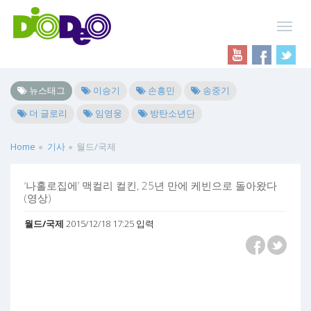
뉴스태그
이승기
손흥민
송중기
더 글로리
임영웅
방탄소년단
Home
기사
월드/국제
‘나홀로집에’ 맥컬리 컬킨, 25년 만에 케빈으로 돌아왔다
(영상)
월드/국제
2015/12/18 17:25 입력