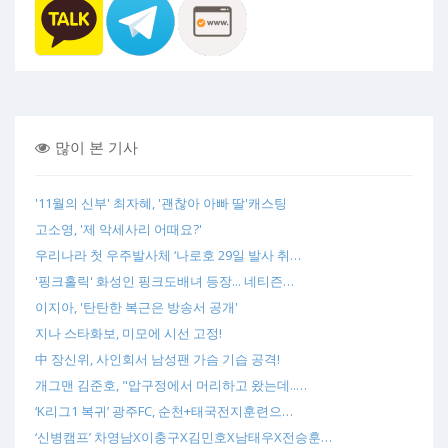
많이 본 기사
'11월의 신부' 최자혜, '괜찮아 아빠 딸'캐스팅
고소영, '제 악세사리 어때요?'
우리나라 첫 우주발사체 ‘나로호 29일 발사 취…
'핑크홀릭' 화성인 핑크도배녀 등장... 네티즌…
이지아, '탄탄한 복근은 방송서 공개'
지나 스타화보, 미모에 시선 고정!
中 장신위, 사인회서 남성팬 가슴 기습 공격!
개그맨 김준호, "압구정에서 머리하고 왔는데..…
‘K리그1 복귀’ 광주FC, 순천+태국전지훈련으…
‘신병캠프’ 차영남X이충구X김민호X남태우X전승훈…