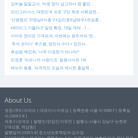
김하늘 일일교사, '바로 앞이 남고라서 참 좋았…
안산그리너스, 대한민국 프로 구단 최초 사회공헌…
‘신병캠프’ 차영남X이충구X김민호X남태우X전승훈…
KBO리그 가을야구 일정 확정, 16일 개막…1…
이마트 연이은 가격파괴, 이번에는 원두커피 ‘전…
'추석 코미디' 퀴즈왕, 장진식 수다 + 장진사…
류승범-백진희, '너무 다정한거 아니야?'
민경훈 '아프니까 사랑이죠' 음원사이트 1위
배누리 봉춤, '파격적인 모습과 섹시한 춤실력 …
About Us
명칭:(주)디오데오 | 대표이사:이유상 | 등록번호:서울 아 00857 | 등록일
자:2009.5.8 |
제호:디오데오 | 발행인/편집인:이유찬 | 발행소:서울시 강남구 논현로
319 (2층, 역삼동)│
발행일자:2009.5.8│청소년보호책임자:김수정
디오데오에서 제공되는 콘텐츠(뉴스)는 저작권법의 보호에 따라 무단 전재