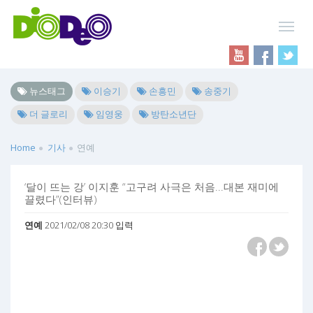
뉴스태그
이승기
손흥민
송중기
더 글로리
임영웅
방탄소년단
Home
기사
연예
‘달이 뜨는 강’ 이지훈 “고구려 사극은 처음...대본 재미에
끌렸다”(인터뷰)
연예
2021/02/08 20:30 입력