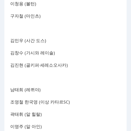
이청용 (볼턴)
구자철 (마인츠)
김민우 (사간 도스)
김창수 (가시와 레이솔)
김진현 (골키퍼·세레소오사카)
남태희 (레퀴야)
조영철 한국영 (이상 카타르SC)
곽태휘 (알 힐랄)
이명주 (알 아인)