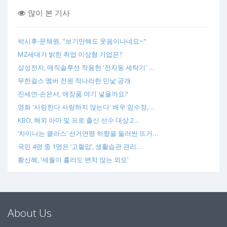
많이 본 기사
박시후-문채원, "보기만해도 웃음이나네요~"
MZ세대가 밝힌 취업 이상형 기업은?
삼성전자, 매직솔루션 적용한 '전자동 세탁기' …
무한걸스 멤버 전원 적나라한 민낯 공개
진세연-손은서, 애장품 여기 넣을까요?
영화 '사랑한다 사랑하지 않는다' 배우 임수정,…
KBO, 해외 아마 및 프로 출신 선수 대상 2…
‘차이나는 클라스’ 선거연령 하향을 둘러싼 뜨거…
국민 4명 중 1명은 ‘고혈압’, 생활습관 관리…
황신혜, '세월이 흘러도 변치 않는 외모'
About Us