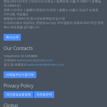
명칭:(주)디오데오 | 대표이사:이유상 | 등록번호:서울 아 00857 | 등록일
자:2009.5.8 |
제호:디오데오 | 발행인/편집인:이유찬 | 발행소:서울시 강남구 논현로
319 (2층, 역삼동)│
발행일자:2009.5.8│청소년보호책임자:김수정
디오데오에서 제공되는 콘텐츠(뉴스)는 저작권법의 보호에 따라 무단 전재
복사 배포등을 금지합니다.
회사소개
Our Contacts
Telephone: 02 538 8800
고객센터
webmaster@diodeo.com
광고 및 제휴문의
webmaster@diodeo.com
이메일무단수집거부
Privacy Policy
개인정보보호정책
저작권규약
Global