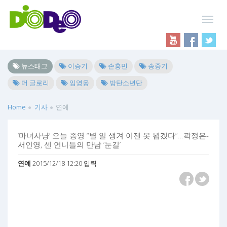
뉴스태그
이승기
손흥민
송중기
더 글로리
임영웅
방탄소년단
Home
기사
연예
‘마녀사냥’ 오늘 종영 “별 일 생겨 이젠 못 뵙겠다”…곽정은-
서인영, 센 언니들의 만남 ‘눈길’
연예
2015/12/18 12:20 입력