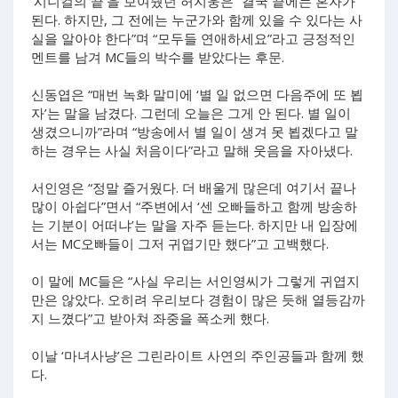
‘시니컬의 끝’을 보여줬던 허지웅은 “결국 끝에는 혼자가
된다. 하지만, 그 전에는 누군가와 함께 있을 수 있다는 사
실을 알아야 한다”며 “모두들 연애하세요”라고 긍정적인
멘트를 남겨 MC들의 박수를 받았다는 후문.
신동엽은 “매번 녹화 말미에 ‘별 일 없으면 다음주에 또 뵙
자’는 말을 남겼다. 그런데 오늘은 그게 안 된다. 별 일이
생겼으니까”라며 “방송에서 별 일이 생겨 못 뵙겠다고 말
하는 경우는 사실 처음이다”라고 말해 웃음을 자아냈다.
서인영은 “정말 즐거웠다. 더 배울게 많은데 여기서 끝나
많이 아쉽다”면서 “주변에서 ‘센 오빠들하고 함께 방송하
는 기분이 어떠냐’는 말을 자주 듣는다. 하지만 내 입장에
서는 MC오빠들이 그저 귀엽기만 했다”고 고백했다.
이 말에 MC들은 “사실 우리는 서인영씨가 그렇게 귀엽지
만은 않았다. 오히려 우리보다 경험이 많은 듯해 열등감까
지 느꼈다”고 받아쳐 좌중을 폭소케 했다.
이날 ‘마녀사냥’은 그린라이트 사연의 주인공들과 함께 했
다.