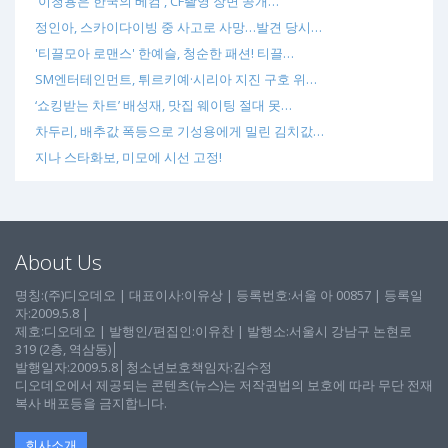
'이청용은 한국의 베컴', CF촬영 장면 공개…
정인아, 스카이다이빙 중 사고로 사망…발견 당시…
'티끌모아 로맨스' 한예슬, 청순한 패션! 티끌…
SM엔터테인먼트, 튀르키예·시리아 지진 구호 위…
‘쇼킹받는 차트’ 배성재, 맛집 웨이팅 절대 못…
차두리, 배추값 폭등으로 기성용에게 밀린 김치값…
지나 스타화보, 미모에 시선 고정!
About Us
명칭:(주)디오데오 | 대표이사:이유상 | 등록번호:서울 아 00857 | 등록일
자:2009.5.8 |
제호:디오데오 | 발행인/편집인:이유찬 | 발행소:서울시 강남구 논현로
319 (2층, 역삼동)│
발행일자:2009.5.8│청소년보호책임자:김수정
디오데오에서 제공되는 콘텐츠(뉴스)는 저작권법의 보호에 따라 무단 전재
복사 배포등을 금지합니다.
회사소개